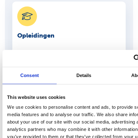
Opleidingen
Master of Public Health
Arboverpleegkunde
Consent
Details
Ab
Praktijkondersteuner bedrijfsarts
This website uses cookies
Tweede fase opleiding arts Maatschappij +
We use cookies to personalise content and ads, to provide s
Gezondheid
media features and to analyse our traffic. We also share info
about your use of our site with our social media, advertising 
analytics partners who may combine it with other information
Alle opleidingen
you’ve provided to them or that they’ve collected from your us