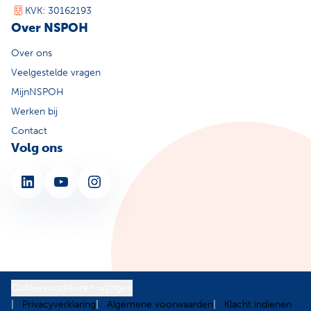
KVK: 30162193
Over NSPOH
Over ons
Veelgestelde vragen
MijnNSPOH
Werken bij
Contact
Volg ons
LinkedIn
YouTube
Instagram
Cookievoorkeuren wijzigen
Privacyverklaring
Algemene voorwaarden
Klacht indienen