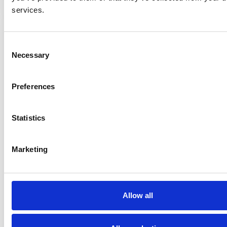
services.
Consent
Necessary
Selection
Bij- en nascholingen
Preferences
Najaarsschool Arbeid en Gezondheid 2026
Statistics
Lobby en beleidsbeïnvloeding
De Participatiewet en sociaal medische
Marketing
advisering
AI als tool voor sterke presentaties
Allow all
Alle bij- en nascholingen