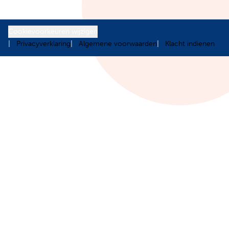
Cookievoorkeuren wijzigen
Privacyverklaring
Algemene voorwaarden
Klacht indienen