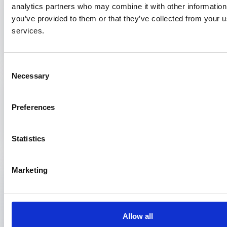
analytics partners who may combine it with other information
Utrecht
you’ve provided to them or that they’ve collected from your us
01 september 2026
services.
2 jaar
Consent
Necessary
Verzekeringsarts
Selection
Utrecht
26 oktober 2026
Preferences
4 jaar
Statistics
Donorarts KNMG (eerste fase M+G)
Marketing
Utrecht
01 maart 2027
2 jaar
Allow all