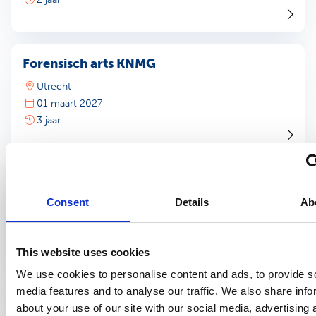
Forensisch arts KNMG
Utrecht
01 maart 2027
3 jaar
Vertrouwensarts
Consent
Details
Ab
Utrecht
01 september 2027
2 jaar
This website uses cookies
We use cookies to personalise content and ads, to provide s
media features and to analyse our traffic. We also share info
Master of Public Health
about your use of our site with our social media, advertising 