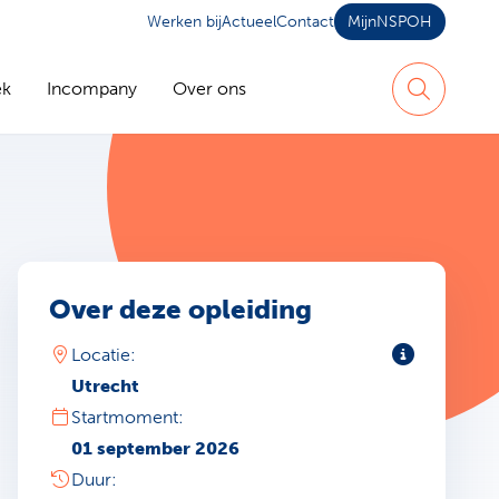
Werken bij
Actueel
Contact
MijnNSPOH
ek
Incompany
Over ons
Zoeken
Over deze opleiding
Toelichting
Locatie:
Utrecht
Startmoment:
01 september 2026
Duur: