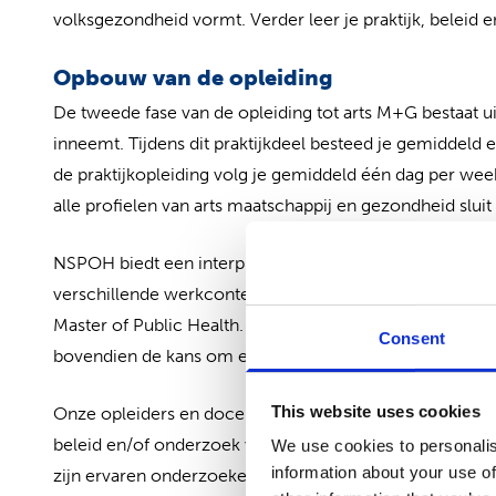
volksgezondheid vormt. Verder leer je praktijk, beleid 
Opbouw van de opleiding
De tweede fase van de opleiding tot arts M+G bestaat ui
inneemt. Tijdens dit praktijkdeel besteed je gemiddeld
de praktijkopleiding volg je gemiddeld één dag per w
alle profielen van arts maatschappij en gezondheid slui
NSPOH biedt een interprofessioneel leerklimaat waarin 
verschillende werkcontexten samenkomen. Een deel va
Master of Public Health. Zo krijg je beter inzicht in de 
Consent
bovendien de kans om een breed netwerk op te bouwe
This website uses cookies
Onze opleiders en docenten zijn enthousiaste professiona
beleid en/of onderzoek van de publieke gezondheidszor
We use cookies to personalis
information about your use of
zijn ervaren onderzoekers en gepromoveerd. De docen