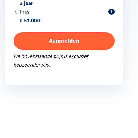
2 jaar
Toelichting
Prijs:
€ 51.000
Aanmelden
De bovenstaande prijs is exclusief
keuzeonderwijs.