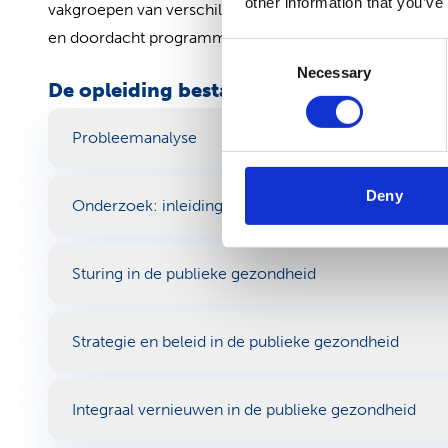
other information that you’ve
vakgroepen van verschillende universiteiten, (kennis)ins
en doordacht programma aan. De tweede fase opleiding 
Consent
Necessary
Selection
De opleiding bestaat uit de volgende mo
Probleemanalyse
Deny
Onderzoek: inleiding
Sturing in de publieke gezondheid
Strategie en beleid in de publieke gezondheid
Integraal vernieuwen in de publieke gezondheid