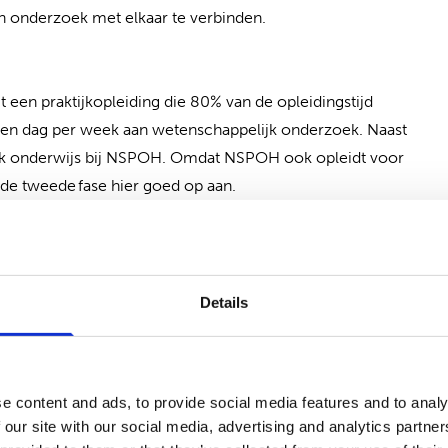
en onderzoek met elkaar te verbinden.
t een praktijkopleiding die 80% van de opleidingstijd
 een dag per week aan wetenschappelijk onderzoek. Naast
eek onderwijs bij NSPOH. Omdat NSPOH ook opleidt voor
t de tweede fase hier goed op aan.
in de tweede fase deelnemers vanuit alle profielen en
n de opleiding doe je samen met deelnemers van de
publieke gezondheid en de betrokken disciplines en krijg je
Details
n.
ls met veel (inter)nationale ervaring in de praktijk,
g en aanverwante disciplines. Veel van onze opleiders
e content and ads, to provide social media features and to analy
 our site with our social media, advertising and analytics partn
ten zijn onder meer werkzaam binnen verschillende