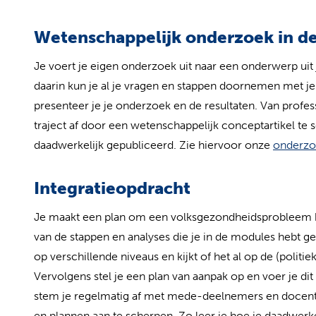
Wetenschappelijk onderzoek in de
Je voert je eigen onderzoek uit naar een onderwerp uit
daarin kun je al je vragen en stappen doornemen met j
presenteer je je onderzoek en de resultaten. Van professi
traject af door een wetenschappelijk conceptartikel te 
daadwerkelijk gepubliceerd. Zie hiervoor onze
onderzo
Integratieopdracht
Je maakt een plan om een volksgezondheidsprobleem b
van de stappen en analyses die je in de modules hebt g
op verschillende niveaus en kijkt of het al op de (politie
Vervolgens stel je een plan van aanpak op en voer je dit
stem je regelmatig af met mede-deelnemers en docente
en plannen aan te scherpen. Zo leer je hoe je daadwerke