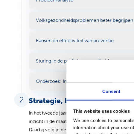
Volksgezondheidsproblemen beter begrijpen
Kansen en effectiviteit van preventie
Sturing in de publieke gezondheid
Onderzoek: Inleiding
Consent
Strategie, beleid, en vernieu
This website uses cookies
In het tweede jaar verdiep je je kennis van belei
We use cookies to personalis
inzicht in de maatschappelijke spelregels in and
information about your use of
Daarbij volg je de volgende modules: