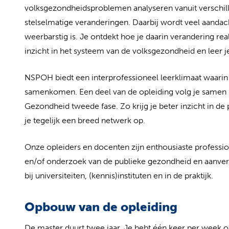
volksgezondheidsproblemen analyseren vanuit verschill
stelselmatige veranderingen. Daarbij wordt veel aandach
weerbarstig is. Je ontdekt hoe je daarin verandering rea
inzicht in het systeem van de volksgezondheid en leer j
NSPOH biedt een interprofessioneel leerklimaat waarin
samenkomen. Een deel van de opleiding volg je samen m
Gezondheid tweede fase. Zo krijg je beter inzicht in d
je tegelijk een breed netwerk op.
Onze opleiders en docenten zijn enthousiaste professiona
en/of onderzoek van de publieke gezondheid en aanver
bij universiteiten, (kennis)instituten en in de praktijk.
Opbouw van de opleiding
De master duurt twee jaar. Je hebt één keer per week