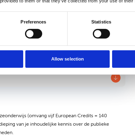
 provided to them or that they’ve collected from your use of their
Preferences
Statistics
tegraal vernieuwen
en persoonlijke groei door action learning
Allow selection
uzeonderwijs (omvang vijf European Credits = 140
ieping van je inhoudelijke kennis over de publieke
gheden.