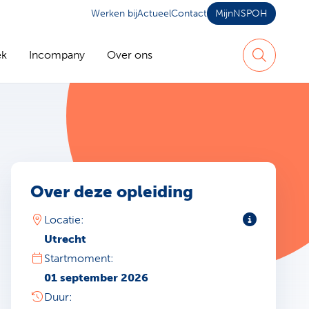
Werken bij
Actueel
Contact
MijnNSPOH
ek
Incompany
Over ons
Zoeken
Over deze opleiding
Toelichting
Locatie:
Utrecht
Startmoment:
01 september 2026
Duur: