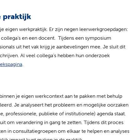
 praktijk
 je eigen werkpraktijk. Er zijn negen leerwerkgroepdagen:
e collega’s en een docent. Tijdens een symposium
onals uit het vak krijg je aanbevelingen mee. Je sluit dit
schrijven. Al veel collega’s hebben hun onderzoek
(opent in nieuw tabblad)
ekspagina
.
innen je eigen werkcontext aan te pakken met behulp
eleerd. Je analyseert het probleem en mogelijke oorzaken
ke, professionele, publieke of institutionele) agenda staat.
 uit om verandering in gang te zetten. Tijdens dit proces
n in consultatiegroepen om elkaar te helpen en analyses
lijk impact kunt maken in de praktijk.