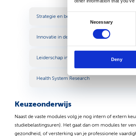
other information that you’ve
Consent
Strategie en beleid in de publieke gezondheid
Necessary
Selection
Innovatie in de publieke gezondheidszorg: in
Leiderschap in public health – professionele 
Deny
Health System Research
Keuzeonderwijs
Naast de vaste modules volg je nog intern of extern ke
studiebelastingsuren). Het gaat dan om modules ter verd
gezondheid, of versterking van je professionele vaardi