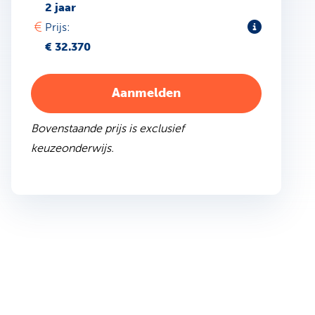
2 jaar
Toelichting
Prijs:
€ 32.370
Aanmelden
Bovenstaande prijs is exclusief
keuzeonderwijs.