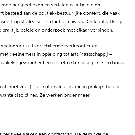
ende perspectieven en vertalen naar beleid en
t besteed aan de politiek-bestuurlijke context, die vaak
liseert op strategisch en tactisch niveau. Ook ontwikkel je
e praktijk, beleid en onderzoek met elkaar verbinden.
 deelnemers uit verschillende werkcontexten
et deelnemers in opleiding tot arts Maatschappij +
e publieke gezondheid en de betrokken disciplines en bouw
ls met veel (inter)nationale ervaring in praktijk, beleid
wante disciplines. Ze werken onder meer
 of per twee weken een contactdag. De gemiddelde