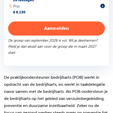
20 lesdagen
Toeli
Prijs:
€ 8.130
Aanmelden
De groep van september 2026 is vol. Wil je deelnemen?
Meld je dan alvast aan voor de groep die in maart 2027
start.
De praktijkondersteuner bedrijfsarts (POB) werkt in
opdracht van de bedrijfsarts, en werkt in taakdelegatie
nauw samen met de bedrijfsarts. Als POB ondersteun je
de bedrijfsarts op het gebied van verzuimbegeleiding,
preventie en duurzame inzetbaarheid. Zeker nu de
focus van gezond werken steeds meer op preventie ligt