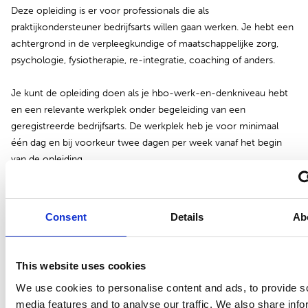
Deze opleiding is er voor professionals die als
praktijkondersteuner bedrijfsarts willen gaan werken. Je hebt een
achtergrond in de verpleegkundige of maatschappelijke zorg,
psychologie, fysiotherapie, re-integratie, coaching of anders.
Je kunt de opleiding doen als je hbo-werk-en-denkniveau hebt
en een relevante werkplek onder begeleiding van een
geregistreerde bedrijfsarts. De werkplek heb je voor minimaal
één dag en bij voorkeur twee dagen per week vanaf het begin
van de opleiding.
Kun je het hbo-werk en denkniveau niet met een erkend hbo-
diploma of een mbo-niveau 4 diploma en een erkend diploma
Consent
Details
Ab
van een casemanagement opleiding (in het Register
beroepsvereniging Nederlandse Vereniging Case- en
caremanagers of in het Register Specialistisch Casemanagement)
This website uses cookies
aantonen? Dan kun je via ons een assessment doen. Neem
We use cookies to personalise content and ads, to provide s
gerust contact op voor meer informatie over de mogelijkheden
media features and to analyse our traffic. We also share info
en kosten.