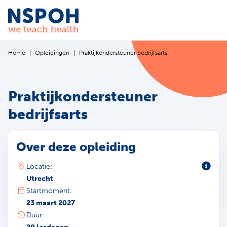
Ga naar de inhoud
Home
Opleidingen
Praktijkondersteuner bedrijfsarts
Praktijkondersteuner
bedrijfsarts
Over deze opleiding
Toeli
Locatie:
Utrecht
Startmoment:
23 maart 2027
Duur: