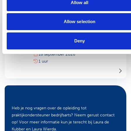
Allow all
praktijkondersteuner bedrijfsarts:
Allow selection
Informatiebijeenkomst opleiding
18
praktijkondersteuner bedrijfsarts
sep 2026
en arboverpleegkundige
Deny
Online
18 september 2026
1 uur
Heb je vragen?
Heb je nog vragen over de opleiding tot
praktijkondersteuner bedrijfsarts? Neem gerust contact
op! Voor meer informatie kun je terecht bij Laura de
Kubber en Laura Wierda.