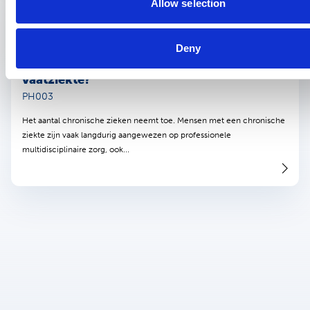
Samenvatting onderzoek
1 december 2014
Allow selection
Is een zorggroep van invloed op kosten en
voorschrijfbeleid van de cardiovasculaire
Deny
risicozorg voor personen met een hart-
vaatziekte?
PH003
Het aantal chronische zieken neemt toe. Mensen met een chronische
ziekte zijn vaak langdurig aangewezen op professionele
multidisciplinaire zorg, ook...