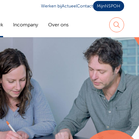
Werken bij
Actueel
Contact
MijnNSPOH
ek
Incompany
Over ons
Zoeken