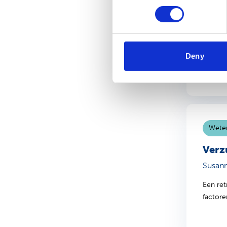
Symp
Priya 
Op een 
Deny
van hu
Weten
Verz
Susan
Een ret
factor