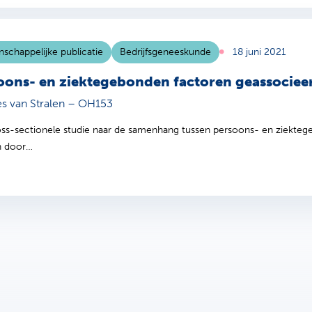
schappelijke publicatie
Bedrijfsgeneeskunde
18 juni 2021
oons- en ziektegebonden factoren geassocie
s van Stralen – OH153
ss-sectionele studie naar de samenhang tussen persoons- en ziekteg
jn door…