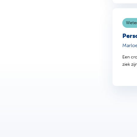
Weten
Pers
Marloe
Een cro
ziek zi