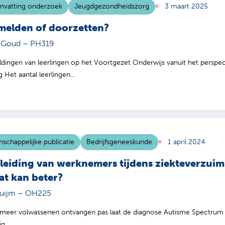
nvatting onderzoek
Jeugdgezondheidszorg
3 maart 2025
melden of doorzetten?
e Goud – PH319
dingen van leerlingen op het Voortgezet Onderwijs vanuit het perspec
ng Het aantal leerlingen…
schappelijke publicatie
Bedrijfsgeneeskunde
1 april 2024
leiding van werknemers tijdens ziekteverzuim
at kan beter?
luijm – OH225
meer volwassenen ontvangen pas laat de diagnose Autisme Spectrum St
ig…