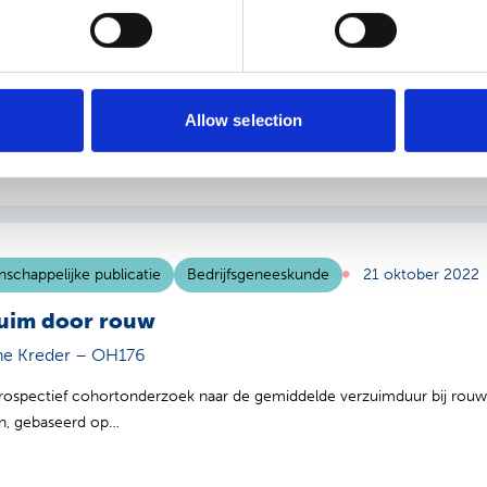
osium Onderzoek OH – oktober 2022
Govindarajan, Angarath van der Zee – van den Berg
zonnige 10e oktober 2022 presenteerden zes artsen in opleiding tot bed
Allow selection
n…
schappelijke publicatie
Bedrijfsgeneeskunde
21 oktober 2022
uim door rouw
ne Kreder – OH176
rospectief cohortonderzoek naar de gemiddelde verzuimduur bij rouw
en, gebaseerd op…