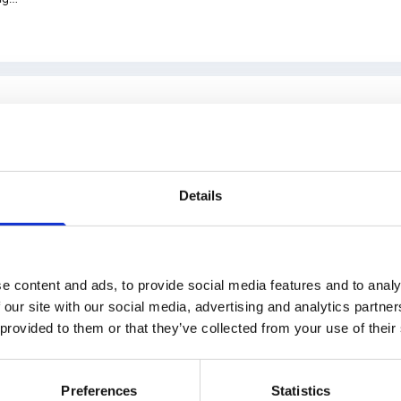
schappelijk conceptartikel
Maatschappij + Gezondheid
2 febru
teverzuim in de opleiding tot arts Maatschapp
ie
Details
de Bruijn – PH265
fgelopen decennia is er zowel internationaal als nationaal veel onder
eel. Volgens…
e content and ads, to provide social media features and to analy
 our site with our social media, advertising and analytics partn
 provided to them or that they’ve collected from your use of their
osiumverslag
Bedrijfsgeneeskunde
19 november 2022
Preferences
Statistics