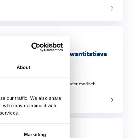
ari 2024
ij + Gezondheid – een kwantitatieve
About
zoek gedaan naar het ziekteverzuim onder medisch
se our traffic. We also share
ers who may combine it with
 services.
Marketing