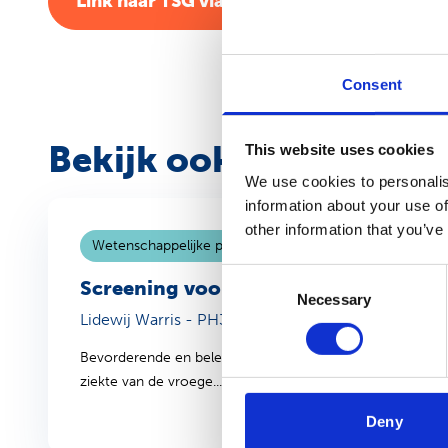
Link naar TSG via BSL
Link naar TSG v
Consent
Bekijk ook
This website uses cookies
We use cookies to personalis
information about your use of
other information that you’ve
Wetenschappelijke publicatie
19 mei 2025
Consent
Screening voor galgangatresie met de
Necessary
Selection
Lidewij Warris - PH326
Bevorderende en belemmerende factoren voor implementat
ziekte van de vroege...
Deny