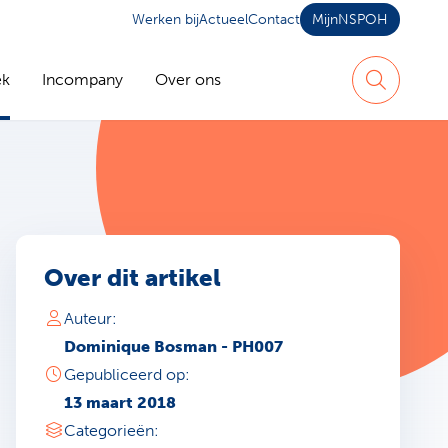
Werken bij
Actueel
Contact
MijnNSPOH
ek
Incompany
Over ons
Zoeken
Over dit artikel
Auteur:
Dominique Bosman - PH007
Gepubliceerd op:
13 maart 2018
Categorieën: