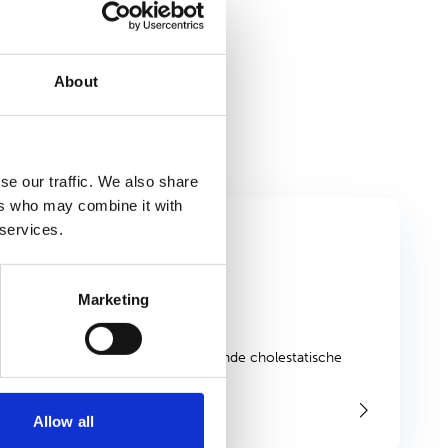
About
se our traffic. We also share
ers who may combine it with
 services.
Marketing
e is een zeldzame, levensbedreigende cholestatische
Allow all