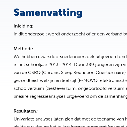
Samenvatting
Inleiding:
In dit onderzoek wordt onderzocht of er een verband b
Methode:
We hebben dwarsdoorsnedeonderzoek uitgevoerd onder 
in het schooljaar 2013–2014. Door 389 jongeren zijn vr
van de CSRQ (Chronic Sleep Reduction Questionnaire). 
gezondheid, welzijn en leefstijl (E-MOVO; elektronisch
schoolverzuim (ziekteverzuim, ongeoorloofd verzuim en
lineaire regressieanalyses uitgevoerd om de samenhan
Resultaten
:
Univariate analyses laten zien dat met de toename van 
ziekteverzuim en het te laat komen toeneemt (respecti