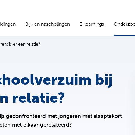
idingen
Bij- en nascholingen
E-learnings
Onderzo
en: is er een relatie?
choolverzuim bij
n relatie?
js geconfronteerd met jongeren met slaaptekort
cten met elkaar gerelateerd?