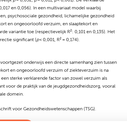
 0,017 en 0,056). In een multivariaat model waarbij
n, psychosociale gezondheid, lichamelijke gezondheid
kort en ongeoorloofd verzuim, en slaaptekort en
2
de variantie toe (respectievelijk R
: 0,101 en 0,135). Het
2
ectie significant (
p
< 0,001, R
= 0,174).
et voortgezet onderwijs een directe samenhang zien tussen
tekort en ongeoorloofd verzuim of ziekteverzuim is na
n een sterke verklarende factor van zowel verzuim als
ant voor de praktijk van de jeugdgezondheidszorg, vooral
iale domein.
ijdschrift voor Gezondheidswetenschappen (TSG).