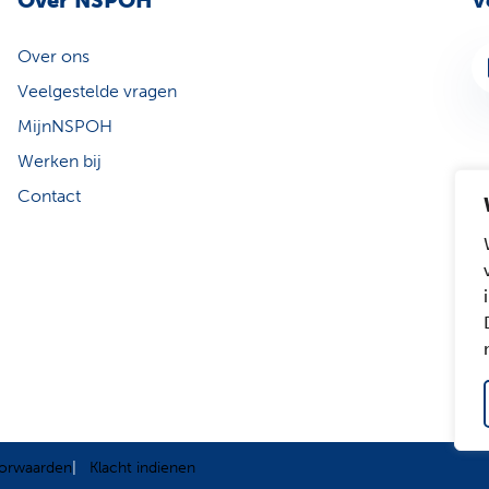
Over NSPOH
V
Over ons
Li
Veelgestelde vragen
MijnNSPOH
Werken bij
Contact
orwaarden
Klacht indienen