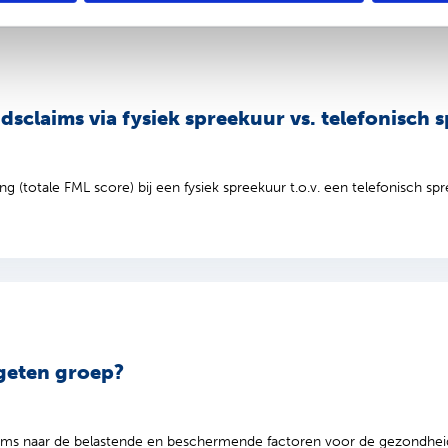
sclaims via fysiek spreekuur vs. telefonisch 
 (totale FML score) bij een fysiek spreekuur t.o.v. een telefonisch spre
rgeten groep?
ms naar de belastende en beschermende factoren voor de gezondhei