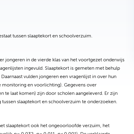
estaat tussen slaaptekort en schoolverzuim.
jongeren in de vierde klas van het voortgezet onderwijs
agenlijsten ingevuld. Slaaptekort is gemeten met behulp
Daarnaast vulden jongeren een vragenlijst in over hun
e monitoring en voorlichting). Gegevens over
 te laat komen) zijn door scholen aangeleverd. Er zijn
g tussen slaaptekort en schoolverzuim te onderzoeken.
het slaaptekort ook het ongeoorloofde verzuim, het
evelijk
p
= 0,032,
p
= 0,011,
p
< 0,001). De verklaarde