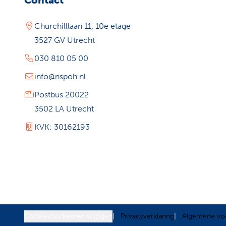
Contact
Churchilllaan 11, 10e etage
3527 GV Utrecht
030 810 05 00
info@nspoh.nl
Postbus 20022
3502 LA Utrecht
KVK: 30162193
Cookievoorkeuren wijzigen
Privacyverklaring
Algemene vo