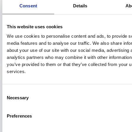
Consent
Details
Ab
Wetenschappelijke publicatie
31 oktober 2022
Huiselijk geweld en kindermishandeling
Janet Mook - OH192
This website uses cookies
Een kwalitatief verkenningsonderzoek naar het herkennen van
We use cookies to personalise content and ads, to provide s
signalen van huiselijk geweld en kindermishandeling door
media features and to analyse our traffic. We also share info
verzekeringsartsen bij het UWV en de...
about your use of our site with our social media, advertising 
analytics partners who may combine it with other information
you’ve provided to them or that they’ve collected from your us
services.
Wetenschappelijke publicatie
10 juli 2018
Socioeconomic inequalities in psychosocial
Consent
problems of children: mediating role of
Necessary
Selection
maternal depressive symptoms
Sanne de Laat - PH008
Preferences
Kinderen uit gezinnen met lage sociaaleconomische omstandigheden
hebben twee tot drie keer hogere kans om psychische problemen te