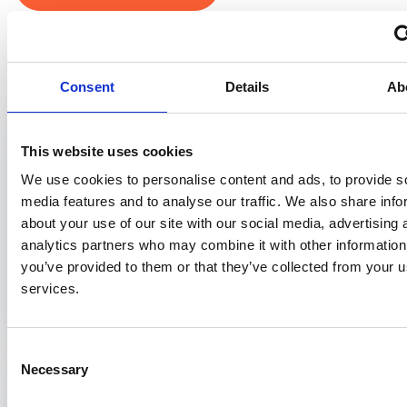
Bekijk ook
Consent
Details
Ab
Wetenschappelijke publicatie
4 april 2023
This website uses cookies
Militaire oorlogsjournalisten; een vergeten
We use cookies to personalise content and ads, to provide s
groep?
media features and to analyse our traffic. We also share info
Ryan Abdoelkarim - OH206
about your use of our site with our social media, advertising 
Onderzoek middels vragenlijsten onder Combat Mediateams naar de
analytics partners who may combine it with other information
belastende en beschermende factoren voor de gezondheid.
you’ve provided to them or that they’ve collected from your us
Samenvatting Doel: Combat mediateams (CMT)...
services.
Consent
Necessary
Wetenschappelijke publicatie
Selection
13 maart 2018
Slaaptekort en schoolverzuim bij jongeren: