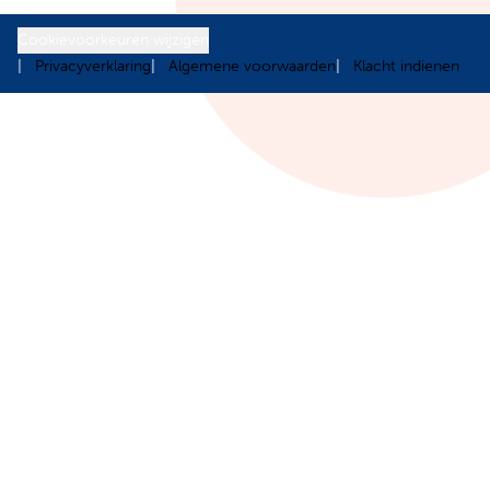
Cookievoorkeuren wijzigen
Privacyverklaring
Algemene voorwaarden
Klacht indienen