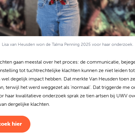
Lisa van Heusden won de Talma Penning 2025 voor haar onderzoek.
achten gaan meestal over het proces: de communicatie, bejegen
nstelling tot tuchtrechtelijke klachten kunnen ze niet leiden to
n wel degelijk impact hebben. Dat merkte Van Heusden toen ze 
van, terwijl het werd weggezet als ‘normaal’. Dat triggerde me o
or haar kwalitatieve onderzoek sprak ze tien artsen bij UWV ov
an dergelijke klachten.
(opent in nieuw tabblad)
zoek hier