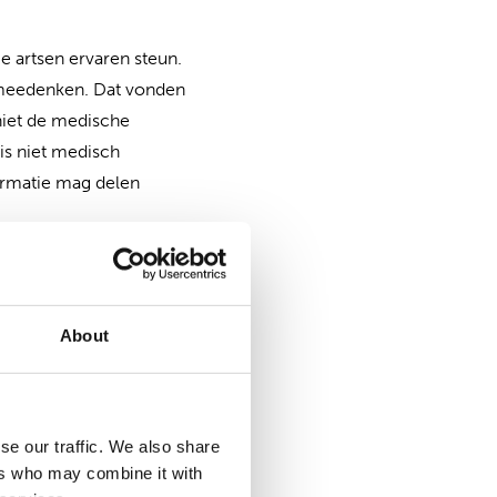
ge artsen ervaren steun.
g meedenken. Dat vonden
 niet de medische
is niet medisch
formatie mag delen
catiestijl
About
anleiding van een
panningen in het
Zo kunnen we cliënten
se our traffic. We also share
ers who may combine it with