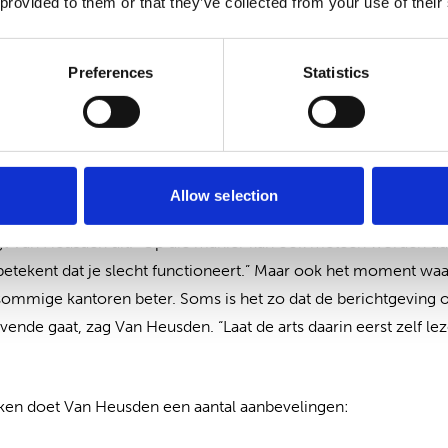
 provided to them or that they’ve collected from your use of their
respondenten een klacht als waardevol omdat het cliënten de 
t het escaleert naar een tuchtprocedure. Dat werd als positie
oorkomt zwaardere trajecten.
Preferences
Statistics
n organisaties hiermee?
gen er duidelijke kansen om de klachtprocedure beter te make
Allow selection
uning belangrijk. Laat bijvoorbeeld altijd een leidinggevende
legt Van Heusden uit. “Op die manier kan ook meteen worden du
 betekent dat je slecht functioneert.” Maar ook het moment wa
sommige kantoren beter. Soms is het zo dat de berichtgeving o
vende gaat, zag Van Heusden. “Laat de arts daarin eerst zelf le
ken doet Van Heusden een aantal aanbevelingen: