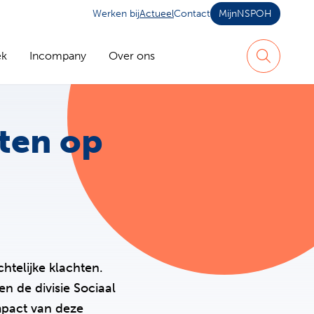
Werken bij
Actueel
Contact
MijnNSPOH
ek
Incompany
Over ons
Zoeken
hten op
htelijke klachten.
n de divisie Sociaal
mpact van deze