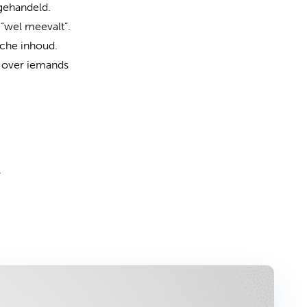
gehandeld.
 “wel meevalt”.
sche inhoud.
n over iemands
.