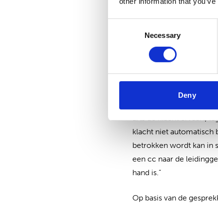
other information that you’ve
Daarnaast zagen enkele 
ervaring te delen voorda
Consent
het gesprek opener en v
Necessary
Selection
Wat kunne
Volgens Van Heusden lig
Deny
geïnterviewden onderste
arts de klacht ervaart, 
klacht niet automatisch
betrokken wordt kan in 
een cc naar de leidingge
hand is.”
Op basis van de gesprek