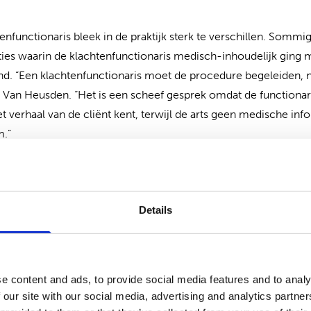
enfunctionaris bleek in de praktijk sterk te verschillen. Sommi
ties waarin de klachtenfunctionaris medisch-inhoudelijk gin
tend. “Een klachtenfunctionaris moet de procedure begeleiden,
t Van Heusden. “Het is een scheef gesprek omdat de functionar
et verhaal van de cliënt kent, terwijl de arts geen medische in
.”
 effecten: nieuwe communi
Details
effecten. Sommige artsen pasten hun communicatie aan naar a
n, duidelijkere uitleg van wetgeving en eerder benoemen van s
tisch naar hun eigen communicatie kijken, is natuurlijk goed. 
slissing.”
e content and ads, to provide social media features and to analy
 our site with our social media, advertising and analytics partn