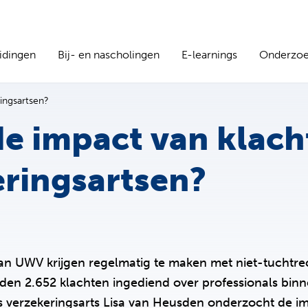
idingen
Bij- en nascholingen
E-learnings
Onderzo
ingsartsen?
de impact van klac
ringsartsen?
an UWV krijgen regelmatig te maken met niet-tuchtrec
rden 2.652 klachten ingediend over professionals binne
s verzekeringsarts Lisa van Heusden onderzocht de i