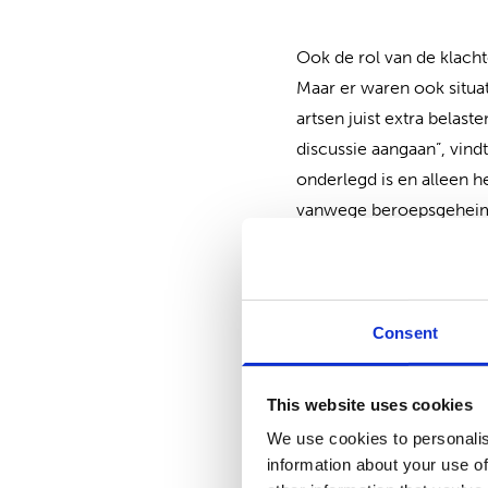
Ook de rol van de klacht
Maar er waren ook situa
artsen juist extra belas
discussie aangaan”, vind
onderlegd is en alleen h
vanwege beroepsgeheim
Positieve
Consent
Er waren ook positieve 
klacht: minder vakjargo
This website uses cookies
gesprek. “Dat artsen kri
beter meenemen in de be
We use cookies to personalis
information about your use of