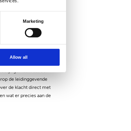
 services.
mogelijkheid biedt hun
f beschouwd: het houdt
Marketing
n. Zo vonden bijna alle
Allow all
 even inchecken hoe de
idelijk gemaakt dat een
arop de leidinggevende
ver de klacht direct met
zen wat er precies aan de