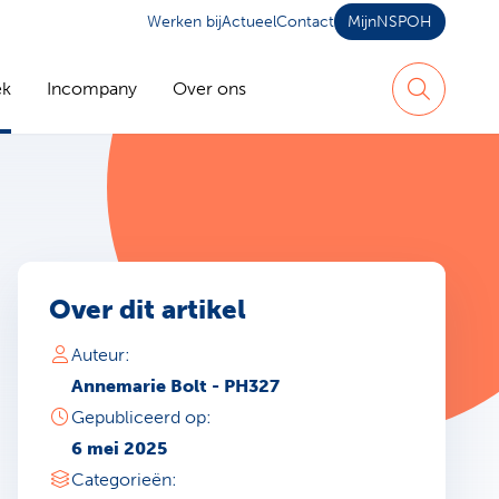
Werken bij
Actueel
Contact
MijnNSPOH
ek
Incompany
Over ons
Zoeken
Over dit artikel
Auteur:
Annemarie Bolt - PH327
Gepubliceerd op:
6 mei 2025
Categorieën: