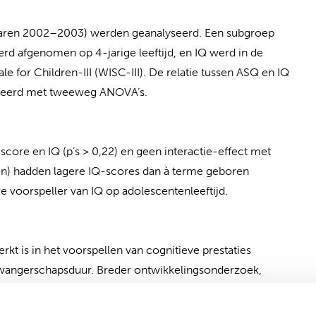
tejaren 2002–2003) werden geanalyseerd. Een subgroep
d afgenomen op 4-jarige leeftijd, en IQ werd in de
 for Children-III (WISC-III). De relatie tussen ASQ en IQ
yseerd met tweeweg ANOVA’s.
core en IQ (p’s > 0,22) en geen interactie-effect met
n) hadden lagere IQ-scores dan à terme geboren
 voorspeller van IQ op adolescentenleeftijd.
rkt is in het voorspellen van cognitieve prestaties
 zwangerschapsduur. Breder ontwikkelingsonderzoek,
ren, is mogelijk nodig om cognitieve risico’s beter te