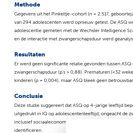
Methode
Gegevens uit het Pinkeltje-cohort (n = 2.517, geboor
van 294 adolescenten werd opnieuw getest. De ASQ wer
adolescentie gemeten met de Wechsler Intelligence Scale
en de interactie met zwangerschapsduur werd geanal
Resultaten
Er werd geen significante relatie gevonden tussen ASQ-s
zwangerschapsduur (p’s > 0,88). Prematuren (<32 weke
kinderen (p = 0,004), maar ASQ bleek geen betrouwbare
Conclusie
Deze studie suggereert dat ASQ op 4-jarige leeftijd bepe
uitgedrukt in IQ op adolescentenleeftijd, ongeacht de
inclusief sociaaleconomische en onderwijskundige facto
identificeren.