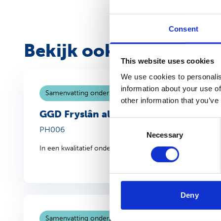
Consent
Bekijk ook
This website uses cookies
We use cookies to personalis
information about your use of
Samenvatting onderzoek
2 februari 2015
other information that you’ve
GGD Fryslân als adviseur van gemeen
Consent
PH006
Necessary
Selection
In een kwalitatief onderzoek is gekeken naar de opvattin
Deny
Samenvatting onderzoek
3 juli 2025