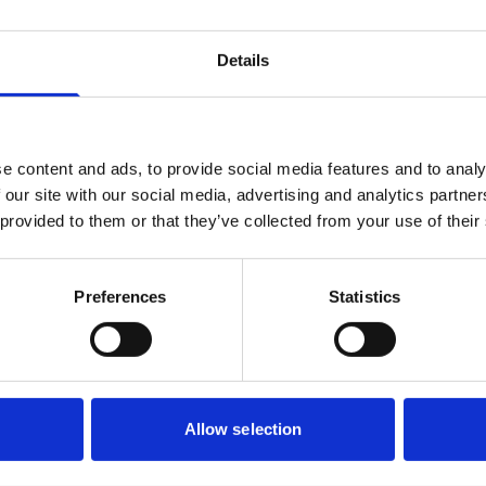
Details
e content and ads, to provide social media features and to analy
 our site with our social media, advertising and analytics partn
 provided to them or that they’ve collected from your use of their
ten
Preferences
Statistics
gen binnen gemeenten en GGD over huidige en gewenste positie en rol.
Allow selection