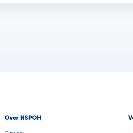
Over NSPOH
V
Over ons