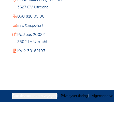
3527 GV Utrecht
030 810 05 00
info@nspoh.nl
Postbus 20022
3502 LA Utrecht
KVK: 30162193
Cookievoorkeuren wijzigen
Privacyverklaring
Algemene vo