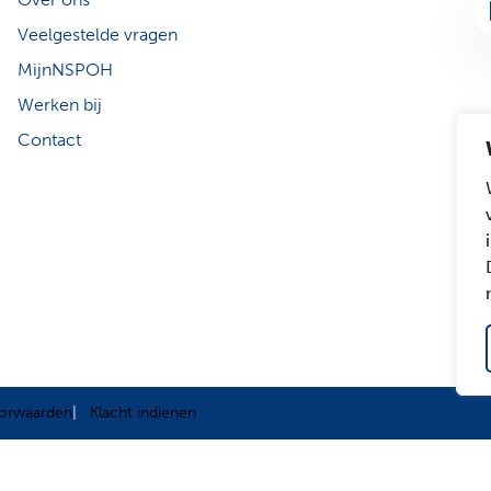
Li
Veelgestelde vragen
MijnNSPOH
Werken bij
Contact
orwaarden
Klacht indienen