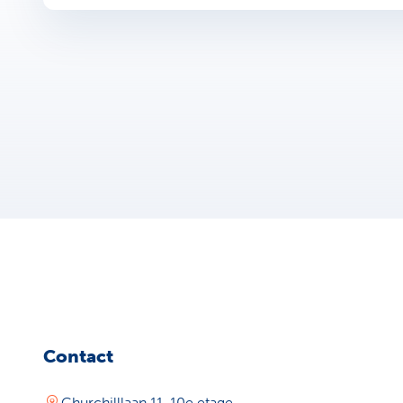
Contact
Churchilllaan 11, 10e etage