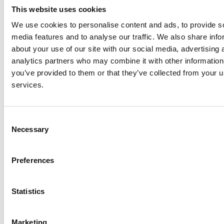
Docenten
This website uses cookies
Anna Julia Janssen
We use cookies to personalise content and ads, to provide s
media features and to analyse our traffic. We also share info
Opleider, NSPOH
about your use of our site with our social media, advertising 
Janssen is werkzaam als opleider bij het team Bij- en nascholing
analytics partners who may combine it with other information
en Incompany. Anna Julia is in haar rol docent
you’ve provided to them or that they’ve collected from your us
projectmanagement, verzuimbegeleider, intervisiebegeleider,
services.
modulecoördinator, en heeft een achtergrond in biomedische-
en bewegingswetenschappen.
Evelyn Spoor
Consent
Spoor is werkzaam als docent projectmanagement,
Necessary
Selection
procesbegeleider PSU’s, intervisiebegeleider, en als coach/trainer
voor nieuwe projectmanagers bij verschillende organisaties.
Preferences
Evelyn heeft een achtergrond in projectmanagement bij
gemeenten.
Statistics
Ervaringen
Marketing