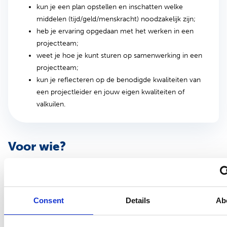
kun je een plan opstellen en inschatten welke
middelen (tijd/geld/menskracht) noodzakelijk zijn;
heb je ervaring opgedaan met het werken in een
projectteam;
weet je hoe je kunt sturen op samenwerking in een
projectteam;
kun je reflecteren op de benodigde kwaliteiten van
een projectleider en jouw eigen kwaliteiten of
valkuilen.
Voor wie?
Deze module is bedoeld voor hbo-professionals, zoals
beleidsmedewerkers, bestuurders en uitvoerders die werkzaam
zijn in de publieke gezondheid en arbeid en gezondheid en die
Consent
Details
Ab
projectmatig (willen) werken.