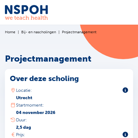
Ga naar de inhoud
Home
Bij- en nascholingen
Projectmanagement
Projectmanagement
Over deze scholing
Toeli
Locatie:
Utrecht
Startmoment:
04 november 2026
Duur:
2,5 dag
Toeli
Prijs: