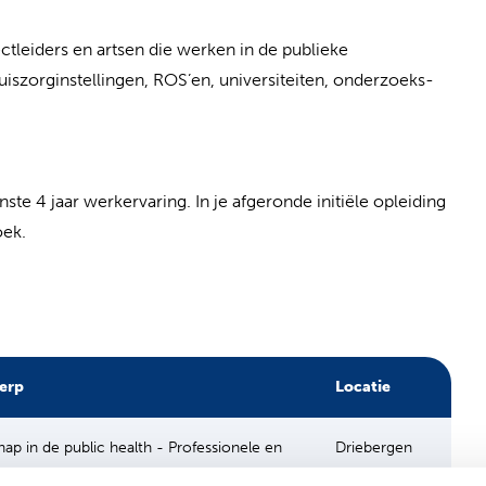
tleiders en artsen die werken in de publieke
uiszorginstellingen, ROS’en, universiteiten, onderzoeks-
e 4 jaar werkervaring. In je afgeronde initiële opleiding
oek.
erp
Locatie
hap in de public health - Professionele en
Driebergen
ijke groei door action learning
Antropia