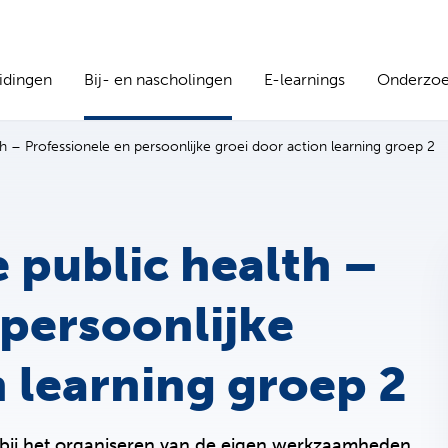
idingen
Bij- en nascholingen
E-learnings
Onderzo
th – Professionele en persoonlijke groei door action learning groep 2
e public health –
 persoonlijke
n learning groep 2
t bij het organiseren van de eigen werkzaamheden