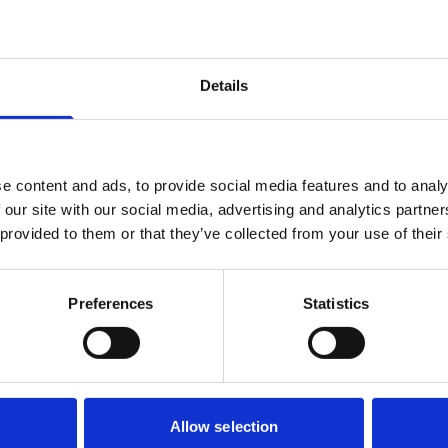
hap in de public health - Professionele en
Driebergen
ijke groei door action learning
Antropia
Details
hap in de public health - Professionele en
Driebergen
ijke groei door action learning
Antropia
e content and ads, to provide social media features and to analy
hap in de public health - Professionele en
Driebergen
 our site with our social media, advertising and analytics partn
ijke groei door action learning
Antropia
 provided to them or that they’ve collected from your use of their
hap in de public health - Professionele en
Driebergen
Preferences
Statistics
ijke groei door action learning
Antropia
hap in de public health - Professionele en
Driebergen
ijke groei door action learning
Antropia
Allow selection
hap in de public health - Professionele en
Driebergen