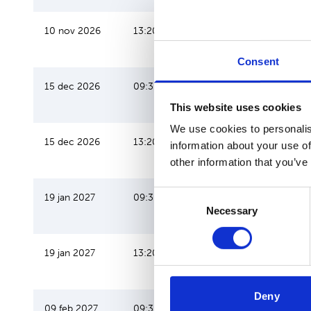
10 nov 2026
13:20
16:30
Leidersc
persoonl
Consent
15 dec 2026
09:30
12:40
Leidersc
persoonl
This website uses cookies
We use cookies to personalis
15 dec 2026
13:20
16:30
Leidersc
information about your use of
persoonl
other information that you’ve
Consent
19 jan 2027
09:30
12:40
Leidersc
Necessary
Selection
persoonl
19 jan 2027
13:20
16:30
Leidersc
persoonl
Deny
09 feb 2027
09:30
12:40
Leidersc