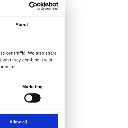
About
se our traffic. We also share
ers who may combine it with
 services.
Marketing
Allow all