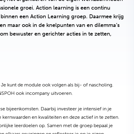
sionele groei. Action learning is een continu
ie binnen een Action Learning groep. Daarmee krijg
eiten maar ook in de knelpunten van en dilemma’s
om bewuster en gerichter acties in te zetten,
(opent in nieuw tabblad)
. Je kunt de module ook volgen als bij- of nascholing.
e NSPOH ook incompany uitvoeren.
se bijeenkomsten. Daarbij investeer je intensief in je
kernwaarden en kwaliteiten en deze actief in te zetten.
soonlijke leerdoelen op. Samen met de groep bepaal je
van elkaars ervaringen en reflecteer je op je eigen