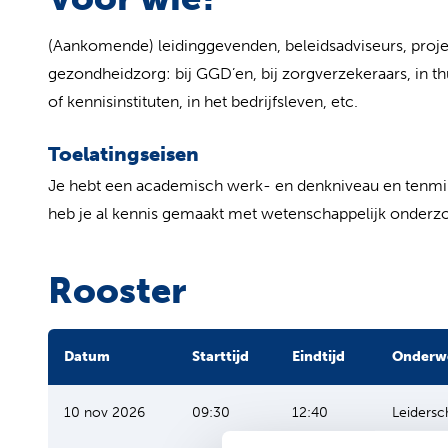
(Aankomende) leidinggevenden, beleidsadviseurs, projec
gezondheidzorg: bij GGD’en, bij zorgverzekeraars, in th
of kennisinstituten, in het bedrijfsleven, etc.
Toelatingseisen
Je hebt een academisch werk- en denkniveau en tenminst
heb je al kennis gemaakt met wetenschappelijk onderz
Rooster
Datum
Starttijd
Eindtijd
Onderw
10 nov 2026
09:30
12:40
Leidersc
persoonl