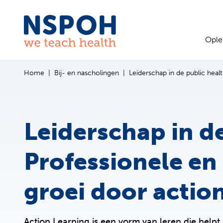
Ga naar de inhoud
Ople
Home
Bij- en nascholingen
Leiderschap in de public heal
Leiderschap in d
Professionele en
groei door actio
Action Learning is een vorm van leren die help