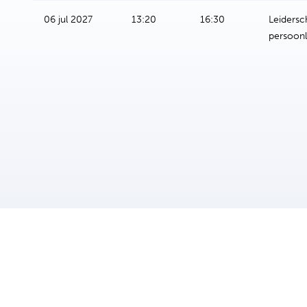
06 jul 2027
13:20
16:30
Leidersc
persoonl