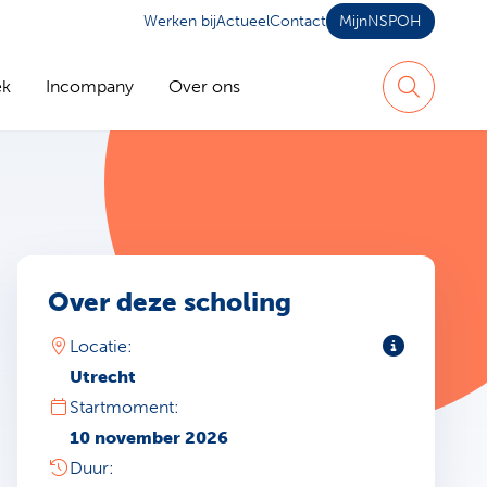
Werken bij
Actueel
Contact
MijnNSPOH
ek
Incompany
Over ons
Zoeken
Over deze scholing
Toelichting
Locatie:
Utrecht
Startmoment:
10 november 2026
Duur: