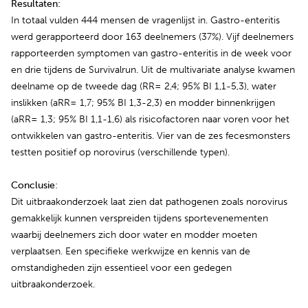
Resultaten:
In totaal vulden 444 mensen de vragenlijst in. Gastro-enteritis
werd gerapporteerd door 163 deelnemers (37%). Vijf deelnemers
rapporteerden symptomen van gastro-enteritis in de week voor
en drie tijdens de Survivalrun. Uit de multivariate analyse kwamen
deelname op de tweede dag (RR= 2,4; 95% BI 1,1-5,3), water
inslikken (aRR= 1,7; 95% BI 1,3-2,3) en modder binnenkrijgen
(aRR= 1,3; 95% BI 1,1-1,6) als risicofactoren naar voren voor het
ontwikkelen van gastro-enteritis. Vier van de zes fecesmonsters
testten positief op norovirus (verschillende typen).
Conclusie
:
Dit uitbraakonderzoek laat zien dat pathogenen zoals norovirus
gemakkelijk kunnen verspreiden tijdens sportevenementen
waarbij deelnemers zich door water en modder moeten
verplaatsen. Een specifieke werkwijze en kennis van de
omstandigheden zijn essentieel voor een gedegen
uitbraakonderzoek.