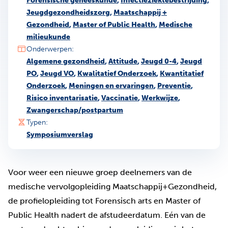
Forensische geneeskunde
,
Infectieziektebestrijding
,
Jeugdgezondheidszorg
,
Maatschappij +
Gezondheid
,
Master of Public Health
,
Medische
milieukunde
Onderwerpen:
Algemene gezondheid
,
Attitude
,
Jeugd 0-4
,
Jeugd
PO
,
Jeugd VO
,
Kwalitatief Onderzoek
,
Kwantitatief
Onderzoek
,
Meningen en ervaringen
,
Preventie
,
Risico inventarisatie
,
Vaccinatie
,
Werkwijze
,
Zwangerschap/postpartum
Typen:
Symposiumverslag
Voor weer een nieuwe groep deelnemers van de
medische vervolgopleiding Maatschappij+Gezondheid,
de profielopleiding tot Forensisch arts en Master of
Public Health nadert de afstudeerdatum. Eén van de