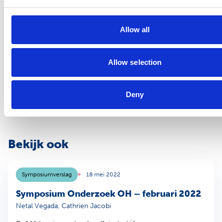
breed scala aan benaderingen en inzichten die bijdragen aan
betere publieke gezondheidszorg. Opnieuw werd zichtbaar dat
Allow all
gedragsverandering, beleid, communicatie en wetenschap hand
in hand moeten gaan, waarmee het belang van interdisciplinair
en contextgericht werken binnen het publieke
Allow selection
gezondheidsdomein wordt onderstreept.
Het volgende PH symposium onderzoeksresultaten staat
gepland voor maandag 1 december 2025.
Deny
Bekijk ook
Symposiumverslag
18 mei 2022
Symposium Onderzoek OH – februari 2022
Netal Vegada, Cathrien Jacobi