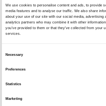
combineren van observatie en meting om een volledig beeld te
We use cookies to personalise content and ads, to provide s
krijgen van infectiepreventie.
media features and to analyse our traffic. We also share info
about your use of our site with our social media, advertising 
RISICOPERCEPTIE VOOR PESTICIDEN
analytics partners who may combine it with other information
In haar kwalitatieve studie constateert Simone dat landbouwers
you’ve provided to them or that they’ve collected from your us
de gezondheidsrisico’s van pesticiden voor zichzelf laag
services.
inschatten, ondanks langdurige blootstelling. Pesticiden zijn duur
en worden daarmee alleen doordacht ingezet, maar sommige
gewassen redden het niet zonder. Duidelijkheid en continuïteit
Consent
van beleid zou landbouwers helpen om alternatieve keuzes te
Necessary
Selection
maken.
Beleidsmakers erkennen bredere milieubelangen, maar hun eigen
Preferences
consumptiegedrag weerspiegelt dit niet altijd. Risicoperceptie
blijkt niet doorslaggevend voor gedragsverandering;
onderliggende overtuigingen en systeemfactoren spelen een
Statistics
grotere rol.
AFSLUITING
Marketing
Het was een zeer leuke en inspirerende dag. We zagen een