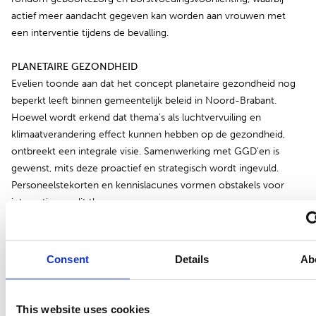
actief meer aandacht gegeven kan worden aan vrouwen met
een interventie tijdens de bevalling.
PLANETAIRE GEZONDHEID
Evelien toonde aan dat het concept planetaire gezondheid nog
beperkt leeft binnen gemeentelijk beleid in Noord-Brabant.
Hoewel wordt erkend dat thema’s als luchtvervuiling en
klimaatverandering effect kunnen hebben op de gezondheid,
ontbreekt een integrale visie. Samenwerking met GGD’en is
gewenst, mits deze proactief en strategisch wordt ingevuld.
Personeelstekorten en kennislacunes vormen obstakels voor
integratie van dit thema.
HYGIENE KINDERDAGVERBLIJVEN
Nicole onderzocht de relatie tussen geobserveerde
Consent
Details
Ab
hygiënemaatregelen en gemeten omgevingscontaminatie op
KDV’s. Een directe correlatie tussen beide meetmethoden
ontbreekt. De studie onderstreept het belang van het
This website uses cookies