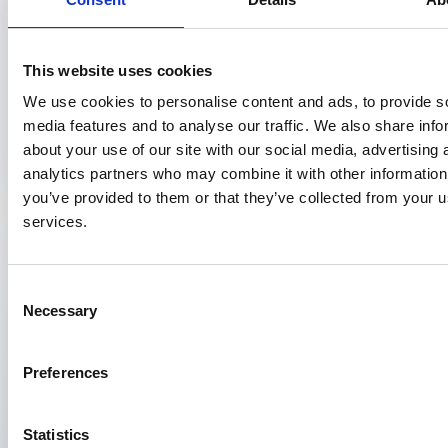
Symposium Onderzoek OH – mei 2024
Hans Derriks, Monica Breur
This website uses cookies
Op 22 mei 2024 presenteerden zeven aios bedrijfsgeneeskunde en
We use cookies to personalise content and ads, to provide s
een aios verzekeringsgeneeskunde de voorlopige resultaten van hun
media features and to analyse our traffic. We also share info
onderzoek op het...
about your use of our site with our social media, advertising 
analytics partners who may combine it with other information
you’ve provided to them or that they’ve collected from your us
services.
Symposiumverslag
14 september 2023
Symposium Onderzoek OH – januari en april
2023
Consent
Necessary
Iris van den Wittenboer, Yonah Houwers, Rashmi Dwarka,
Selection
Farihah Tintin-Faizi, Angarath van der Zee-van den Berg
Preferences
In de eerste helft van 2023 presenteerden 12 bedrijfsartsen in
opleiding en verzekeringsartsen in opleiding de bevindingen van hun
onderzoek....
Statistics