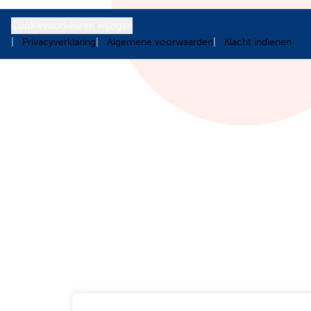
Cookievoorkeuren wijzigen
Privacyverklaring
Algemene voorwaarden
Klacht indienen