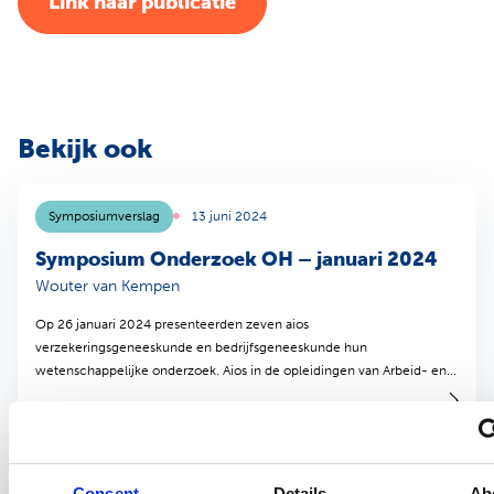
(opent in nieuw tabblad)
Link naar publicatie
Bekijk ook
Symposiumverslag
13 juni 2024
Symposium Onderzoek OH – januari 2024
Wouter van Kempen
Op 26 januari 2024 presenteerden zeven aios
verzekeringsgeneeskunde en bedrijfsgeneeskunde hun
wetenschappelijke onderzoek. Aios in de opleidingen van Arbeid- en...
Symposiumverslag
1 juli 2024
Consent
Details
Ab