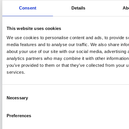
Consent
Details
Ab
Bekijk ook
This website uses cookies
Wetenschappelijke publicatie
6 maart 2020
We use cookies to personalise content and ads, to provide s
De visueel beperkte cliënt in de
media features and to analyse our traffic. We also share info
claimbeoordeling
about your use of our site with our social media, advertising 
Richard Daniëls - OH104
analytics partners who may combine it with other information
De prevalentie van visueel beperkte mensen ligt wereldwijd rond de
you’ve provided to them or that they’ve collected from your us
200 miljoen. De Nederlandse bevolking telde in 2009 een totaal van...
services.
Consent
Necessary
Selection
Wetenschappelijke publicatie
31 mei 2022
‘Als je het weet, dan heb je een keuze’
Preferences
Nienke van de Waal - PH162
Dit kwalitatieve onderzoek brengt in kaart hoe inwoners van