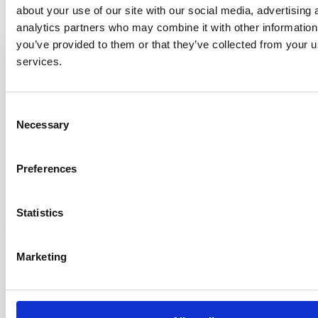
Bekijk ook
about your use of our site with our social media, advertising 
analytics partners who may combine it with other information
you’ve provided to them or that they’ve collected from your us
Samenvatting onderzoek
2 maart 2020
services.
JGZ en het indiceren voor VVE
PH127
Consent
Necessary
Een beschrijvend retrospectief dossieronderzoek Uit internationaal
Selection
onderzoek blijkt, dat het bezoeken van een voorschoolse voorziening,
bijvoorbeeld kinderdagverblijf of peuterspeelzaal, een...
Preferences
Statistics
Samenvatting onderzoek
21 februari 2025
Het schatten van het tijdstip van overlijden
Marketing
op basis van smartwatchgegevens
Tanja Gosseling - FG003
Dit onderzoek levert de eerste empirische resultaten van het schatten