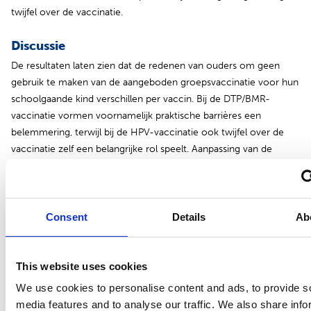
twijfel over de vaccinatie.
Discussie
De resultaten laten zien dat de redenen van ouders om geen
gebruik te maken van de aangeboden groepsvaccinatie voor hun
schoolgaande kind verschillen per vaccin. Bij de DTP/BMR-
vaccinatie vormen voornamelijk praktische barrières een
belemmering, terwijl bij de HPV-vaccinatie ook twijfel over de
vaccinatie zelf een belangrijke rol speelt. Aanpassing van de
vaccinatiezorg op meerdere domeinen lijkt nodig om deze
barrières weg te nemen en de vaccinatiegraad onder
schoolkinderen te verhogen. Het realiseren van een meer divers
basisaanbod, zodat ouders en kinderen direct de voor hen
Consent
Details
Ab
passende vaccinatiezorg aangeboden kunnen krijgen, verdient
overweging.
This website uses cookies
We use cookies to personalise content and ads, to provide s
media features and to analyse our traffic. We also share info