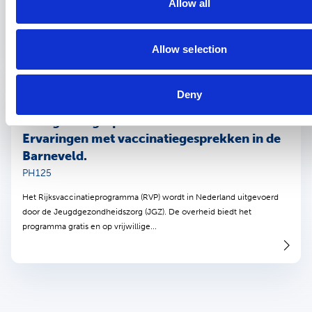
Allow all
van het tijdstip van overlijden met smartwatchgegevens. Met hulp
van...
Allow selection
Deny
Samenvatting onderzoek
11 februari 2020
“Het goede gesprek” – doet het ertoe?
Ervaringen met vaccinatiegesprekken in de
Barneveld.
PH125
Het Rijksvaccinatieprogramma (RVP) wordt in Nederland uitgevoerd
door de Jeugdgezondheidszorg (JGZ). De overheid biedt het
programma gratis en op vrijwillige...