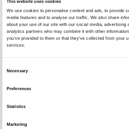
This website uses cookies
We use cookies to personalise content and ads, to provide s
media features and to analyse our traffic. We also share info
Bekijk ook
about your use of our site with our social media, advertising 
analytics partners who may combine it with other information
you’ve provided to them or that they’ve collected from your us
Samenvatting onderzoek
1 juli 2015
services.
Deelname aan voorschoolse educatie en de
beoordeling van de spraak-taalontwikkeling
door de JGZ tussen twee en vier jaar.
Consent
Necessary
Voorschoolse educatie en spraak-
Selection
taalontwikkeling
PH011
Preferences
Een van de taken van de jeugdgezondheidszorg (JGZ) is het volgen
van de spraak-taalontwikkeling (STO). Zolang er nog geen landelijk...
Statistics
Marketing