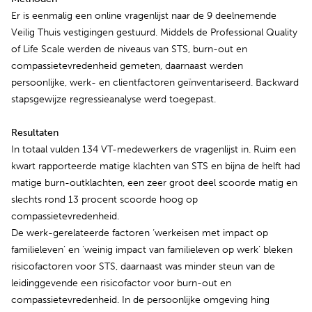
Er is eenmalig een online vragenlijst naar de 9 deelnemende
Veilig Thuis vestigingen gestuurd. Middels de Professional Quality
of Life Scale werden de niveaus van STS, burn-out en
compassietevredenheid gemeten, daarnaast werden
persoonlijke, werk- en clientfactoren geïnventariseerd. Backward
stapsgewijze regressieanalyse werd toegepast.
Resultaten
In totaal vulden 134 VT-medewerkers de vragenlijst in. Ruim een
kwart rapporteerde matige klachten van STS en bijna de helft had
matige burn-outklachten, een zeer groot deel scoorde matig en
slechts rond 13 procent scoorde hoog op
compassietevredenheid.
De werk-gerelateerde factoren ‘werkeisen met impact op
familieleven’ en ‘weinig impact van familieleven op werk’ bleken
risicofactoren voor STS, daarnaast was minder steun van de
leidinggevende een risicofactor voor burn-out en
compassietevredenheid. In de persoonlijke omgeving hing