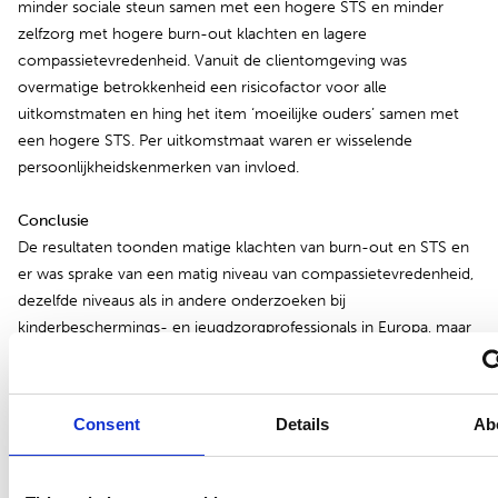
minder sociale steun samen met een hogere STS en minder
zelfzorg met hogere burn-out klachten en lagere
compassietevredenheid. Vanuit de clientomgeving was
overmatige betrokkenheid een risicofactor voor alle
uitkomstmaten en hing het item ‘moeilijke ouders’ samen met
een hogere STS. Per uitkomstmaat waren er wisselende
persoonlijkheidskenmerken van invloed.
Conclusie
De resultaten toonden matige klachten van burn-out en STS en
er was sprake van een matig niveau van compassietevredenheid,
dezelfde niveaus als in andere onderzoeken bij
kinderbeschermings- en jeugdzorgprofessionals in Europa, maar
lager dan in de VS. Inzetten op verbeteringen op organisatorisch
niveau gericht op de risico- en beschermende factoren, zoals
steun vanuit leidinggevende, verbeteren werk-privébalans en het
Consent
Details
Ab
verminderen van overmatige betrokkenheid kan bijdragen aan
het welzijn van VT-medewerkers.