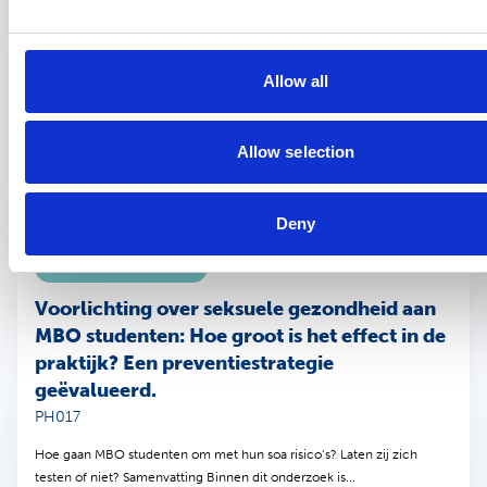
Samenvatting onderzoek
7 april 2025
Perceptie en invulling van beleidsvrijheid
PH330
Allow all
Een kwalitatief onderzoek onder indicatiestellers van het Centrum
Indicatiestelling Zorg. Samenvatting Vanwege privacy aspecten is dit
Allow selection
onderzoek helaas niet openbaar.
Deny
Samenvatting onderzoek
18 december 2015
Voorlichting over seksuele gezondheid aan
MBO studenten: Hoe groot is het effect in de
praktijk? Een preventiestrategie
geëvalueerd.
PH017
Hoe gaan MBO studenten om met hun soa risico’s? Laten zij zich
testen of niet? Samenvatting Binnen dit onderzoek is...