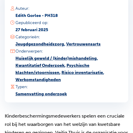
Auteur:
Edith Gorlee - PH318
Gepubliceerd op:
27 februari 2025
Categorieën:
Jeugdgezondheidszorg
,
Vertrouwensarts
Onderwerpen:
Huiselijk geweld / (kinder)mishandeling
,
Kwantitatief Onderzoek
,
Psychische
klachten/stoornissen
,
Risico inventarisatie
,
Werkomstandigheden
Typen:
Samenvatting onderzoek
Kinderbeschermingsmedewerkers spelen een cruciale
rol bij het waarborgen van het welzijn van kwetsbare
kinderen en gezinnen. Veilig Thuis is de organisatie voor