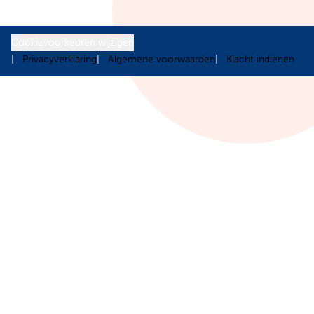
Cookievoorkeuren wijzigen
Privacyverklaring
Algemene voorwaarden
Klacht indienen