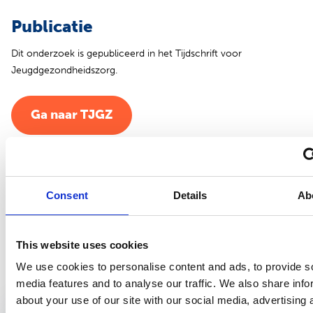
Publicatie
Dit onderzoek is gepubliceerd in het Tijdschrift voor
Jeugdgezondheidszorg.
Ga naar TJGZ
Interview
Vassia is geinterviewd over haar onderzoek. Lees het inteview
Consent
Details
Ab
HIER
.
This website uses cookies
Bekijk ook
We use cookies to personalise content and ads, to provide s
media features and to analyse our traffic. We also share info
about your use of our site with our social media, advertising 
Wetenschappelijke publicatie