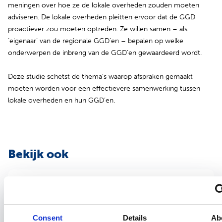
meningen over hoe ze de lokale overheden zouden moeten
adviseren. De lokale overheden pleitten ervoor dat de GGD
proactiever zou moeten optreden. Ze willen samen – als
‘eigenaar’ van de regionale GGD’en – bepalen op welke
onderwerpen de inbreng van de GGD’en gewaardeerd wordt.
Deze studie schetst de thema’s waarop afspraken gemaakt
moeten worden voor een effectievere samenwerking tussen
lokale overheden en hun GGD’en.
Bekijk ook
Samenvatting onderzoek
1 december 2014
Is een zorggroep van invloed op kosten en
voorschrijfbeleid van de cardiovasculaire
Consent
Details
Ab