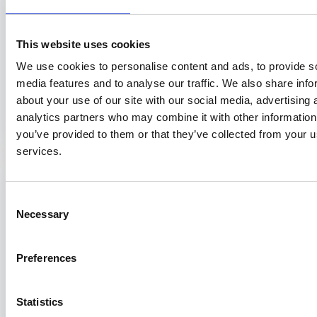
risicozorg voor personen met een hart-
vaatziekte?
This website uses cookies
PH003
We use cookies to personalise content and ads, to provide s
Het aantal chronische zieken neemt toe. Mensen met een chronische
media features and to analyse our traffic. We also share info
ziekte zijn vaak langdurig aangewezen op professionele
multidisciplinaire zorg, ook...
about your use of our site with our social media, advertising 
analytics partners who may combine it with other information
you’ve provided to them or that they’ve collected from your us
services.
Samenvatting onderzoek
5 augustus 2025
ToxifEYE-onderzoek: Beschikbaarheid van
Consent
glasvocht voor postmortaal toxicologisch
Necessary
Selection
onderzoek bij de forensische lijkschouw in
Nederland
Preferences
Alex Glasbergen - FG007
Een verkenning naar het afnemen van glasvocht voor toxicologisch
Statistics
onderzoek bij de forensische lijkschouw in Nederland Samenvatting