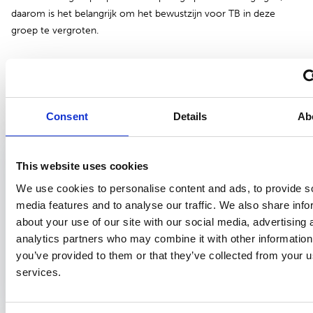
daarom is het belangrijk om het bewustzijn voor TB in deze
groep te vergroten.
Bekijk ook
Consent
Details
Ab
Samenvatting onderzoek
21 februari 2025
This website uses cookies
Het schatten van het tijdstip van overlijden
We use cookies to personalise content and ads, to provide s
op basis van smartwatchgegevens
media features and to analyse our traffic. We also share info
Tanja Gosseling - FG003
about your use of our site with our social media, advertising 
Dit onderzoek levert de eerste empirische resultaten van het schatten
analytics partners who may combine it with other information
van het tijdstip van overlijden met smartwatchgegevens. Met hulp
you’ve provided to them or that they’ve collected from your us
van...
services.