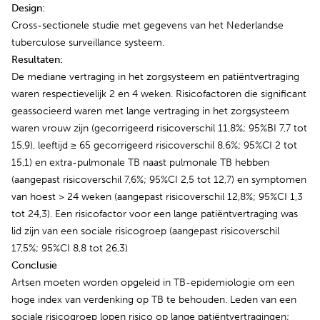
Design:
Cross-sectionele studie met gegevens van het Nederlandse
tuberculose surveillance systeem.
Resultaten:
De mediane vertraging in het zorgsysteem en patiëntvertraging
waren respectievelijk 2 en 4 weken. Risicofactoren die significant
geassocieerd waren met lange vertraging in het zorgsysteem
waren vrouw zijn (gecorrigeerd risicoverschil 11,8%; 95%BI 7,7 tot
15,9), leeftijd ≥ 65 gecorrigeerd risicoverschil 8,6%; 95%CI 2 tot
15,1) en extra-pulmonale TB naast pulmonale TB hebben
(aangepast risicoverschil 7,6%; 95%CI 2,5 tot 12,7) en symptomen
van hoest > 24 weken (aangepast risicoverschil 12,8%; 95%CI 1,3
tot 24,3). Een risicofactor voor een lange patiëntvertraging was
lid zijn van een sociale risicogroep (aangepast risicoverschil
17,5%; 95%CI 8,8 tot 26,3)
Conclusie
Artsen moeten worden opgeleid in TB-epidemiologie om een
hoge index van verdenking op TB te behouden. Leden van een
sociale risicogroep lopen risico op lange patiëntvertragingen;