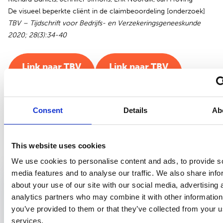
De visueel beperkte cliënt in de claimbeoordeling [onderzoek]
TBV – Tijdschrift voor Bedrijfs- en Verzekeringsgeneeskunde
2020; 28(3):34-40
Link naar TBV
Link naar TBV
(Springer)
(BSL)
Consent
Details
Ab
Bekijk ook
This website uses cookies
We use cookies to personalise content and ads, to provide s
media features and to analyse our traffic. We also share info
Wetenschappelijke publicatie
1 mei 2024
about your use of our site with our social media, advertising 
Altijd dokter: ondergedompeld in de
analytics partners who may combine it with other information
patiëntenpopulatie
you’ve provided to them or that they’ve collected from your us
Jeltsje Gerbrandy - PH240
services.