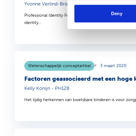
Yvonne Verlind-Brouwer - PH323
Deny
Professional Identity Formation in Public Health Residents
identity...
Wetenschappelijk conceptartikel
3 maart 2020
Factoren geassocieerd met een hoge 
Kelly Konijn - PH128
Het tijdig herkennen van kwetsbare kinderen is voor zorgpr