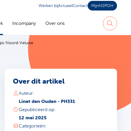
Werken bij
Actueel
Contact
MijnNSPOH
ek
Incompany
Over ons
Zoeken
regio Noord-Veluwe
Over dit artikel
Auteur:
Linet den Ouden - PH331
Gepubliceerd op:
12 mei 2025
Categorieën: