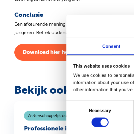
Conclusie
Een afkeurende mening van ouders over alcoholgebruik
jongeren. Betrek ouders in interventies gericht op prev
Consent
Download hier het conceptartikel
This website uses cookies
We use cookies to personalis
information about your use of
Bekijk ook
other information that you’ve
Consent
Necessary
Selection
Wetenschappelijk conceptartikel
27 oktober 2025
Professionele identiteitsvorming van