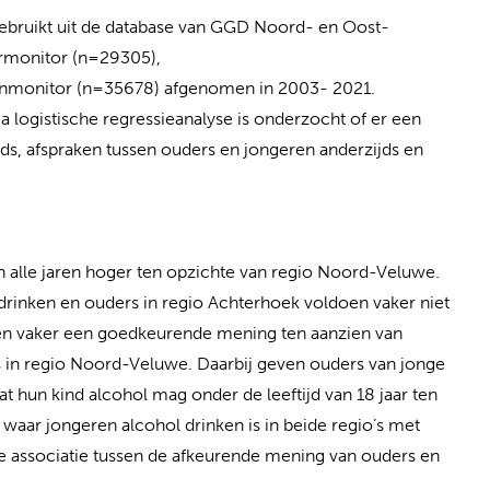
 gebruikt uit de database van GGD Noord- en Oost-
ermonitor (n=29305),
nmonitor (n=35678) afgenomen in 2003- 2021.
ia logistische regressieanalyse is onderzocht of er een
ds, afspraken tussen ouders en jongeren anderzijds en
n alle jaren hoger ten opzichte van regio Noord-Veluwe.
drinken en ouders in regio Achterhoek voldoen vaker niet
en vaker een goedkeurende mening ten aanzien van
 in regio Noord-Veluwe. Daarbij geven ouders van jonge
at hun kind alcohol mag onder de leeftijd van 18 jaar ten
waar jongeren alcohol drinken is in beide regio’s met
eve associatie tussen de afkeurende mening van ouders en