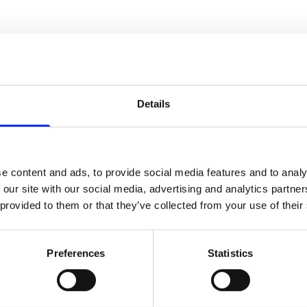
 is geassocieerd met minder alcoholgebruik onder
entie van alcoholgebruik onder jongeren.
Details
e content and ads, to provide social media features and to analy
 our site with our social media, advertising and analytics partn
 provided to them or that they’ve collected from your use of their
Preferences
Statistics
 aios maatschappij en gezondheid