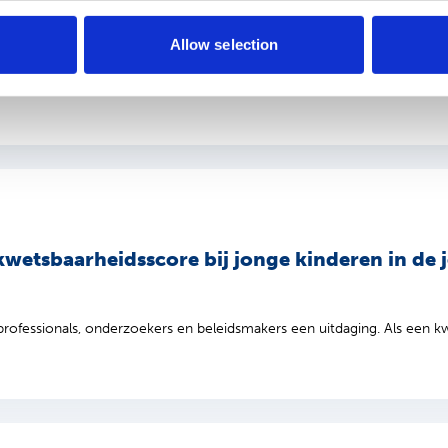
Allow selection
: Participation in the Vast Landscape of Practice. Samenvatting Inleidin
kwetsbaarheidsscore bij jonge kinderen in d
ofessionals, onderzoekers en beleidsmakers een uitdaging. Als een kwets