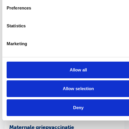
op ‘Gratis E-learnings
‘
. Klik vervolgens in de startpagina op de e-
Preferences
learning die je zoekt.
Statistics
Kom je er niet uit?
Marketing
Ervaar je problemen met de e-learning? Bekijk of je vraag
in onze
veelgestelde vragen
staat. Kom je er niet uit?
Neem dan
contact
met ons op.
Allow all
Allow selection
Deny
Bekijk ook
Maternale griepvaccinatie