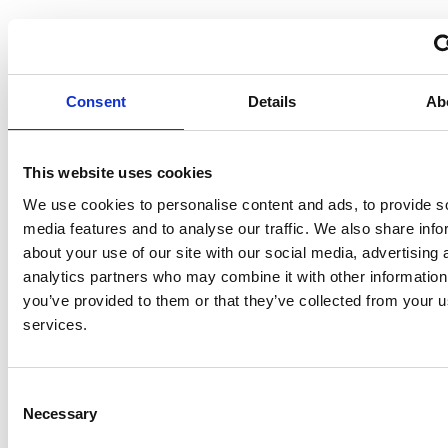
Medisch handelen:
60%
Maatschappelijk handelen en preventie:
40%
Consent
Details
Ab
Praktische informatie
Wanneer je de 9 modules van de e-learning volledig hebt
This website uses cookies
afgerond, krijg je toegang tot de eindtoets. Deze eindtoets
bestaat uit achttien meerkeuzevragen. Als je 70% van de
We use cookies to personalise content and ads, to provide s
meerkeuzevragen goed beantwoordt, ben je geslaagd voor de
media features and to analyse our traffic. We also share info
toets. Je mag de toets twee keer herkansen. Wanneer je bent
about your use of our site with our social media, advertising 
geslaagd, kan je een certificaat downloaden.
analytics partners who may combine it with other information
you’ve provided to them or that they’ve collected from your us
Het doorlopen van de e-learning kost ongeveer 2 uur. Je hoeft
services.
de e-learning niet in een keer af te ronden, dit kan in meerdere
sessies. Het maken van de toets kost ongeveer 20 minuten.
Consent
Necessary
Om deel te nemen aan deze e-learning log je in, of registreer je
Selection
(opent in nieuw tabblad)
je, op
MijnNSPOH
. Nadat je bent ingelogd klik je boven in de balk