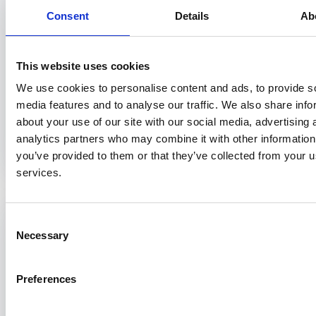
preventie
Consent
Details
Ab
De specialist
This website uses cookies
5.1. kent en herkent de determinanten van ziekte
5.2. bevordert de gezondheid van patiënten en de
We use cookies to personalise content and ads, to provide s
gemeenschap als geheel
media features and to analyse our traffic. We also share info
5.3. handelt volgens de relevante wettelijke regelgeving
about your use of our site with our social media, advertising 
5.4. treedt adequaat op bij incidenten in de zorg
analytics partners who may combine it with other information
you’ve provided to them or that they’ve collected from your us
services.
Consent
Necessary
Selection
6. Medisch leiderschap / organisatie
Preferences
De specialist