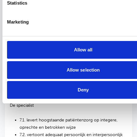
Statistics
6.1. levert een bijdrage aan verbetering van de
gezondheidszorg in teams en organisaties
Marketing
6.2. beheert de middelen voor optimale
gezondheidszorg
6.3. toont leiderschap in de beroepspraktijk
6.4. Plant carrière en bewaart een goede balans tussen
Allow all
werk en privé
Allow selection
Deny
7. Professionaliteit en kwaliteit
De specialist
7.1. levert hoogstaande patiëntenzorg op integere,
oprechte en betrokken wijze
7.2. vertoont adequaat persoonlijk en interpersoonlijk