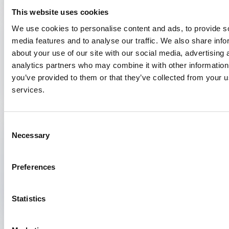
This website uses cookies
Video
28 januari 2026
We use cookies to personalise content and ads, to provide s
Wat is de rol van de
media features and to analyse our traffic. We also share info
bedrijfsarts bij
about your use of our site with our social media, advertising 
neurologische
analytics partners who may combine it with other information
aandoeningen?
you’ve provided to them or that they’ve collected from your us
services.
Video
3 juli 2025
Consent
Mentale veerkracht in
Necessary
Selection
sociale geneeskunde:
inzichten uit het
Preferences
Zomercongres
Statistics