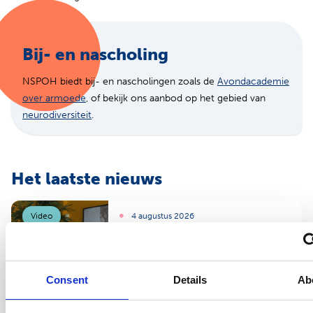
Bij- en nascholing
NSPOH biedt bij- en nascholingen zoals de
Avondacademie
(opent in nieuw tabblad)
over armoede
, of bekijk ons aanbod op het gebied van
(opent in nieuw tabblad)
neurodiversiteit
.
Het laatste nieuws
Video
4 augustus 2026
Desinformatie in de
spreekkamer en de rol voor
de beroepsgroep
Consent
Details
Ab