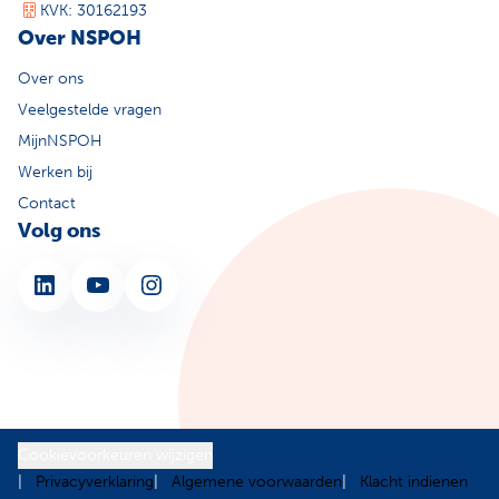
KVK: 30162193
Over NSPOH
Over ons
Veelgestelde vragen
MijnNSPOH
Werken bij
Contact
Volg ons
LinkedIn
YouTube
Instagram
Cookievoorkeuren wijzigen
Privacyverklaring
Algemene voorwaarden
Klacht indienen