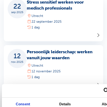
Stress sensitief werken voor
22
medisch professionals
sep 2025
Utrecht
22 september 2025
1 dag
Persoonlijk leiderschap: werken
12
vanuit jouw waarden
nov 2025
Utrecht
12 november 2025
1 dag
Motiverende gespreksvoering
24
Consent
Details
Ab