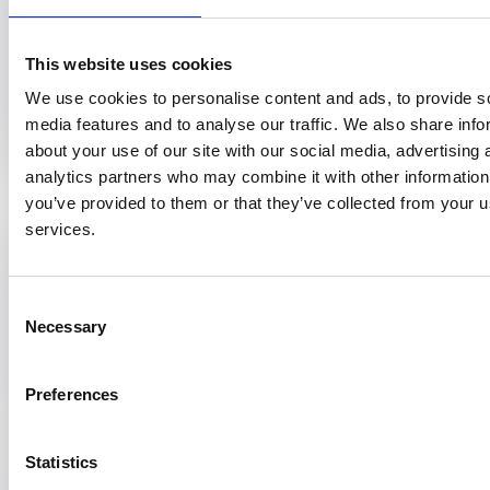
Utrecht
nov 2025
24 november 2025
2 dagen
This website uses cookies
We use cookies to personalise content and ads, to provide s
media features and to analyse our traffic. We also share info
about your use of our site with our social media, advertising 
analytics partners who may combine it with other information
Het laatste nieuws
you’ve provided to them or that they’ve collected from your us
services.
Video
4 augustus 2026
Desinformatie in de
Consent
spreekkamer en de rol voor
Necessary
Selection
de beroepsgroep
Preferences
Video
28 januari 2026
Statistics
Wat is de rol van de