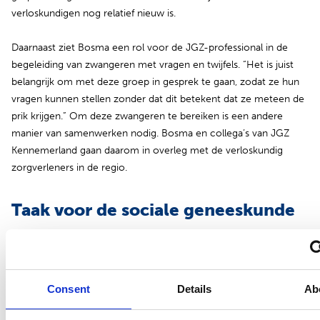
verloskundigen nog relatief nieuw is.
Daarnaast ziet Bosma een rol voor de JGZ-professional in de
begeleiding van zwangeren met vragen en twijfels. “Het is juist
belangrijk om met deze groep in gesprek te gaan, zodat ze hun
vragen kunnen stellen zonder dat dit betekent dat ze meteen de
prik krijgen.” Om deze zwangeren te bereiken is een andere
manier van samenwerken nodig. Bosma en collega’s van JGZ
Kennemerland gaan daarom in overleg met de verloskundig
zorgverleners in de regio.
Taak voor de sociale geneeskunde
(opent in nieuw tabblad)
De
opleiding arts M+G
benadrukt dat je als sociaal
geneeskundige oog hebt voor maatschappelijke ontwikkelingen
die raken aan de volksgezondheid en verder kijkt dan de eigen
Consent
Details
Ab
spreekkamer. “Ik vind het mooi dat je door een relatief simpele
aanpassing in registreren, relevante informatie kunt verzamelen