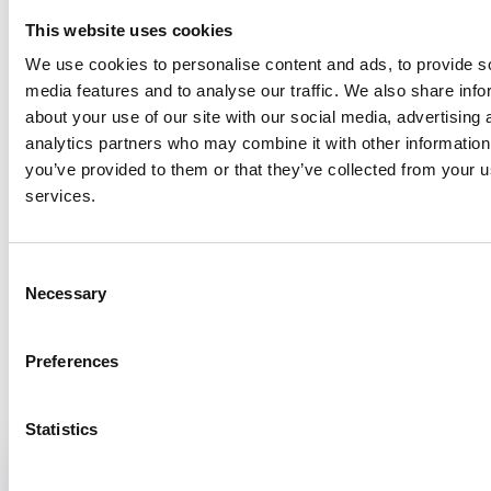
die je kunt gebruiken om gezondheidswinst te behalen”, zegt
This website uses cookies
Bosma.
We use cookies to personalise content and ads, to provide s
Het grotere doel is het verhogen van de vaccinatiegraad en het
media features and to analyse our traffic. We also share info
voorkomen dat baby’s onnodig in het ziekenhuis belanden of
about your use of our site with our social media, advertising 
zelfs overlijden. Jeugdgezondheidszorg Kennemerland blijft de
analytics partners who may combine it with other information
redenen voor het niet vaccineren aankomend jaar registreren en
you’ve provided to them or that they’ve collected from your us
voegt de redenen om wél te vaccineren hieraan toe om nog
services.
meer inzicht te krijgen en mogelijke kansen op verbeteringen te
vinden.
Consent
Necessary
Wil je meer weten over dit onderzoek? Neem contact op met
Selection
Libertje Bosma via
jgz@jgzkennemerland.nl
.
Preferences
Het laatste nieuws
Statistics
Interview
6 februari 2025