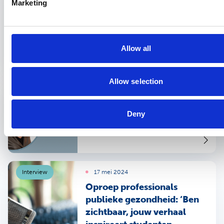
Ronja Bruijns-Shoblak over
Marketing
zorgprofessionals: ‘Toen ik
arm was, werd ik heel
anders behandeld’
Allow all
Allow selection
Interview
19 juni 2024
Wicked problems pitchen
aan bestuurders: vijf
Deny
concrete tips
Interview
17 mei 2024
Oproep professionals
publieke gezondheid: ‘Ben
zichtbaar, jouw verhaal