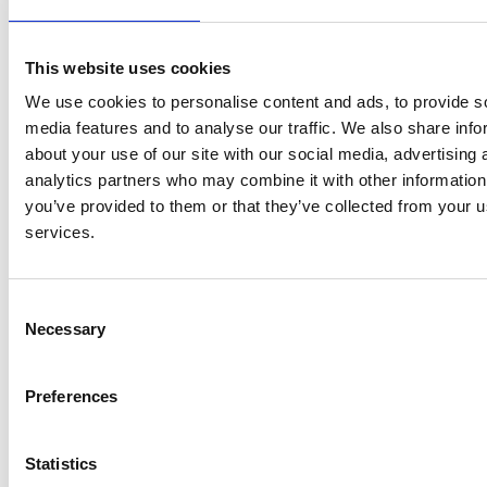
Dit levert vaak een marge van meerdere uren op en wordt
beïnvloed door factoren zoals kleding, luchtcirculatie,
This website uses cookies
vochtigheid en buitentemperatuur. Door gebruik van gegevens
op de smartwatch kan een schatting met een kleinere marge
We use cookies to personalise content and ads, to provide s
gemaakt worden. Van Zandwijk: “Dit onderzoek is een eerste
media features and to analyse our traffic. We also share info
stap in het forensisch gebruik van deze technologie in
about your use of our site with our social media, advertising 
overlijdensonderzoeken. We zien al mogelijkheden voor
analytics partners who may combine it with other information
vervolgonderzoek, bijvoorbeeld naar postmortale verplaatsing.”
you’ve provided to them or that they’ve collected from your us
De uitkomst van dit onderzoek laat zien dat een smartwatch
services.
meer is dan een gadget: het kan een belangrijke rol spelen in
waarheidsvinding.
Consent
Necessary
Selection
Data2Activity
Het onderzoek maakt deel uit van het onderzoeksprogramma
Preferences
‘Data2Activity’, waarin digitale sporen op apparaten worden
gekoppeld aan fysieke activiteiten. Gosseling deed het
Statistics
onderzoek als onderdeel van de opleiding tot
forensisch arts
bij