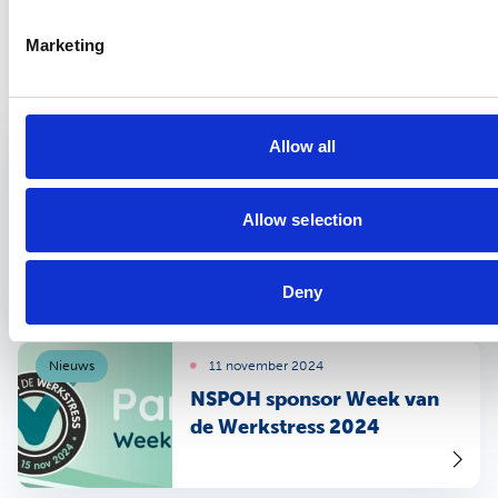
NSPOH.
Marketing
Het laatste nieuws
Allow all
Nieuws
16 mei 2025
Van kastje naar de muur
voorkomen: inzicht in
Allow selection
zorgstelsel voor
professionals
Deny
Nieuws
11 november 2024
NSPOH sponsor Week van
de Werkstress 2024