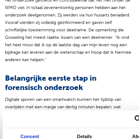
het onderzoek getoetst en concludeerde dat het niet onder de
WMO viel. In totaal zevenentwintig personen hebben aan het
onderzoek deelgenomen. Zij werden via hun huisarts benaderd.
Vooraf werden zij volledig geïnformeerd en gaven zelf
schriftelijke toestemming voor deelname. De opmerking die
Gosseling het meest raakte, kwam van een deelnemer: “Ik vind
het heel mooi dat ik op de laatste dag van mijn leven nog een
bijdrage kan leveren aan de wetenschap en hoop dat ik hiermee
anderen kan helpen.”
Belangrijke eerste stap in
forensisch onderzoek
Digitale sporen van een smartwatch kunnen het tijdstip van
overlijden met een marge van dertig minuten bepalen, wat
waardevolle informatie is voor strafrechtelijk onderzoek. Dit kan
bijdragen aan het oplossen van misdrijven. Wanneer er geen
camerabeelden of getuigen zijn, wordt het tijdstip van overlijden
Consent
Details
Ab
nu vaak onder andere bepaald op basis van lichaamstemperatuur.