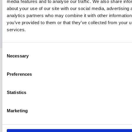
(opent in nieuw tabblad)
media features and to analyse our traffic. We also share info
about your use of our site with our social media, advertising 
analytics partners who may combine it with other information
you’ve provided to them or that they’ve collected from your us
services.
Consent
Necessary
Selection
Preferences
Contact
Statistics
Churchilllaan 11, 10e etage
3527 GV Utrecht
030 810 05 00
Marketing
info@nspoh.nl
Postbus 20022