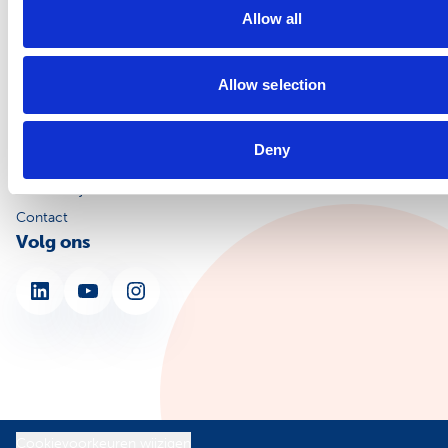
3502 LA Utrecht
Allow all
KVK: 30162193
Over NSPOH
Allow selection
Over ons
Veelgestelde vragen
Deny
MijnNSPOH
Werken bij
Contact
Volg ons
LinkedIn
YouTube
Instagram
Cookievoorkeuren wijzigen