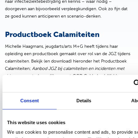
naar infectieziektebestrijding en kennis – waar nodig –
doorgeven aan bijvoorbeeld verpleegkundigen. Ook zo fijn dat
ze goed kunnen anticiperen en scenario-denken.
Productboek Calamiteiten
Michelle Haagmans, jeugdarts/arts M+G heeft tijdens haar
opleiding een productboek gemaakt over rol van de JGZ tijdens
calamiteiten. Bekijk (en download) hieronder het Productboek
Calamiteiten;
Aanbod JGZ bij calamiteiten en incidenten met
risico op maatschappelijke onrust,
GGD Gelderland-Midden.
Download
Consent
Details
Ab
Terug naar ‘Wat heb je aan een jeugdarts?’
This website uses cookies
We use cookies to personalise content and ads, to provide s