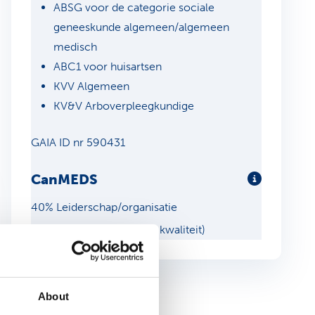
ABSG voor de categorie sociale
geneeskunde algemeen/algemeen
medisch
ABC1 voor huisartsen
KVV Algemeen
KV&V Arboverpleegkundige
GAIA ID nr 590431
CanMEDS
Meer info
40% Leiderschap/organisatie
60% Professionaliteit (en kwaliteit)
About