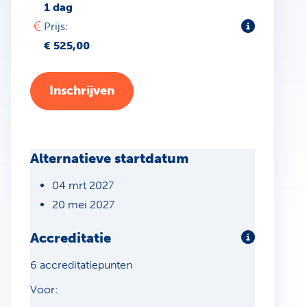
1 dag
Toelichting
Prijs:
€ 525,00
Inschrijven
Alternatieve startdatum
04 mrt 2027
20 mei 2027
Accreditatie
Meer infor
6 accreditatiepunten
Voor: