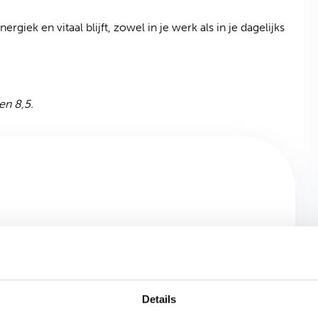
ergiek en vitaal blijft, zowel in je werk als in je dagelijks
ad)
n 8,5.
benoemen wat jouw triggers zijn;
Omgaan met zowel fysieke als emotionele en
n
mentale stressreacties.
Details