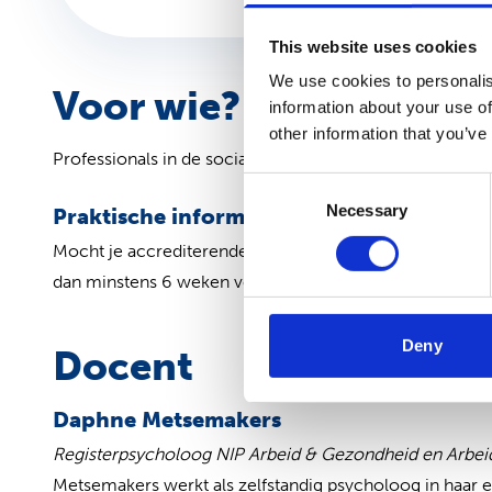
This website uses cookies
We use cookies to personalis
Voor wie?
information about your use of
other information that you’ve
Professionals in de sociale geneeskunde.
Consent
Necessary
Selection
Praktische informatie
Mocht je accrediterende instelling er niet tussen staan
dan minstens 6 weken voor de startdatum contact op 
Deny
Docent
Daphne Metsemakers
Registerpsycholoog NIP Arbeid & Gezondheid en Arbeid
Metsemakers werkt als zelfstandig psycholoog in haar eig