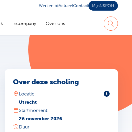
Werken bij
Actueel
Contact
MijnNSPOH
ek
Incompany
Over ons
Zoeken
Over deze scholing
Toelichting
Locatie:
Utrecht
Startmoment:
26 november 2026
Duur: