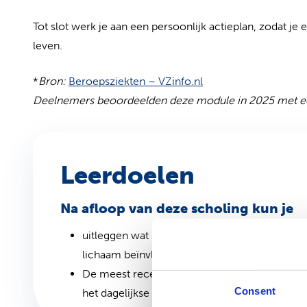
Tot slot werk je aan een persoonlijk actieplan, zodat je en
leven.
(opent in nieuw tabbl
*
Bron:
Beroepsziekten – VZinfo.nl
Deelnemers beoordeelden deze module in 2025 met ee
Leerdoelen
Na afloop van deze scholing kun je
uitleggen wat stress is en begrijp je hoe het je
lichaam beïnvloedt;
De meest recente visies op stress toepassen i
Consent
het dagelijkse leven;