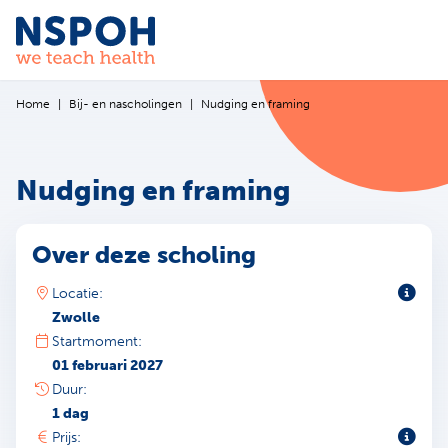
Ga naar de inhoud
Home
Bij- en nascholingen
Nudging en framing
Nudging en framing
Over deze scholing
Toeli
Locatie:
Zwolle
Startmoment:
01 februari 2027
Duur:
1 dag
Toeli
Prijs: