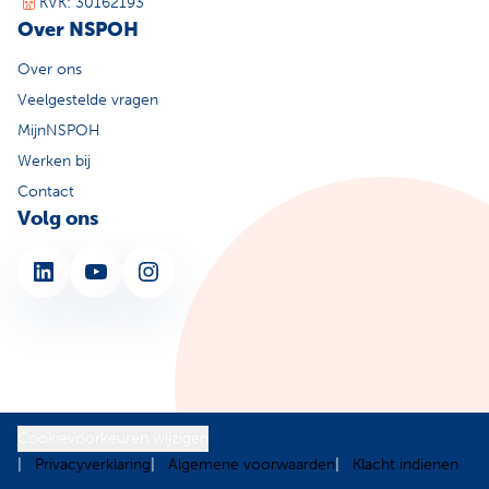
KVK: 30162193
Over NSPOH
Over ons
Veelgestelde vragen
MijnNSPOH
Werken bij
Contact
Volg ons
LinkedIn
YouTube
Instagram
Cookievoorkeuren wijzigen
Privacyverklaring
Algemene voorwaarden
Klacht indienen