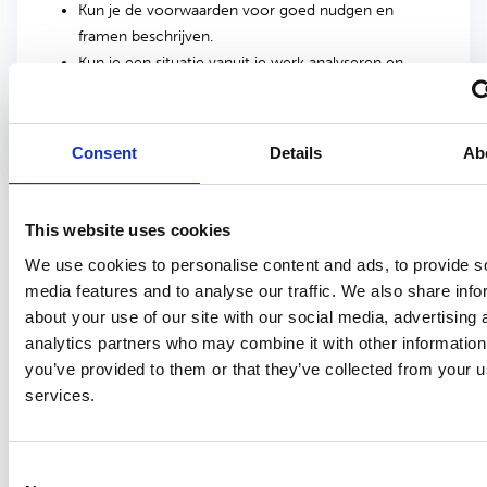
Kun je de voorwaarden voor goed nudgen en
framen beschrijven.
Kun je een situatie vanuit je werk analyseren en
beschrijven hoe goed gebruik van zowel nudging als
framing bijdraagt aan positieve gedragsverandering.
Consent
Details
Ab
Voor wie?
This website uses cookies
Voor beleidsmakers, artsen en verpleegkundigen en andere
We use cookies to personalise content and ads, to provide s
gezondheidsprofessionals in de arbo- en publieke
media features and to analyse our traffic. We also share info
gezondheidszorg, die effectief gebruik willen maken van nudging
about your use of our site with our social media, advertising 
en framing in hun dagelijks werk.
analytics partners who may combine it with other information
you’ve provided to them or that they’ve collected from your us
Mocht je accrediterende instelling er niet tussen staan en wil je
services.
wel graag punten voor jouw specialisme, neem dan minstens 6
weken voor de startdatum contact op om de mogelijkheden te
bespreken.
Consent