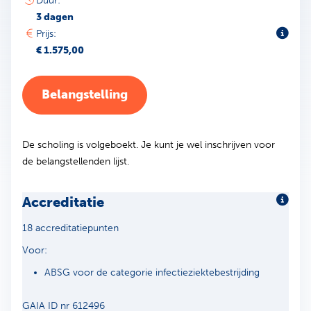
Duur:
3 dagen
Toeli
Prijs:
€ 1.575,00
Belangstelling
De scholing is volgeboekt. Je kunt je wel inschrijven voor
de belangstellenden lijst.
Accreditatie
Meer 
18 accreditatiepunten
Voor:
ABSG voor de categorie infectieziektebestrijding
GAIA ID nr 612496