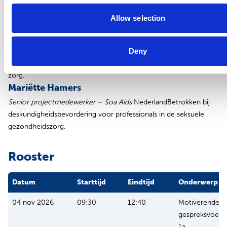
Docenten
Allow selection
Thijs Biemans
Gespreksleider, trainer en procesbegeleider (o.a. Moreel Beraad
Deny
en IFMS), specialist in Motiverende gespreksvoering. Werkzaam
namens Kruger Consultancy met langdurige ervaring binnen de
zorg.
Mariëtte Hamers
Senior projectmedewerker – Soa Aids
NederlandBetrokken bij
deskundigheidsbevordering voor professionals in de seksuele
gezondheidszorg.
Rooster
Datum
Starttijd
Eindtijd
Onderwerp
04 nov 2026
09:30
12:40
Motiverende
gespreksvoeri
1a