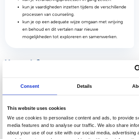
kun je vaardigheden inzetten tijdens de verschillende
processen van counseling.
kun je op een adequate wijze omgaan met wrijving
en behoud en dit vertalen naar nieuwe
mogelijkheden tot exploreren en samenwerken.
Voor wie?
Artsen en verpleegkundig specialisten die werkzaam zijn op een
Centrum seksuele gezondheid van de GGD.
Consent
Details
Ab
Deze module is ook interessant voor andere artsen en
verpleegkundig specialisten die in hun werk te maken hebben
This website uses cookies
met soa-bestrijding en seksualiteitshulpverlening. Zij werken
We use cookies to personalise content and ads, to provide s
bijvoorbeeld binnen defensie, de JGZ, een penitentiaire inrichting
media features and to analyse our traffic. We also share info
of een commerciële soa-kliniek.
about your use of our site with our social media, advertising 