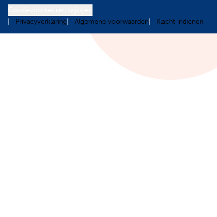
Cookievoorkeuren wijzigen
Privacyverklaring
Algemene voorwaarden
Klacht indienen