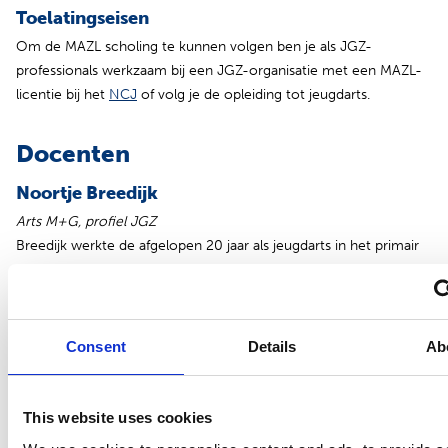
Toelatingseisen
Om de MAZL scholing te kunnen volgen ben je als JGZ-
professionals werkzaam bij een JGZ-organisatie met een MAZL-
(opent in nieuw tabblad)
licentie bij het
NCJ
of volg je de opleiding tot jeugdarts.
Docenten
Noortje Breedijk
Arts M+G, profiel JGZ
Breedijk werkte de afgelopen 20 jaar als jeugdarts in het primair
onderwijs, het speciaal onderwijs, het voortgezet onderwijs en
het middelbaar beroepsonderwijs bij GGD Hart voor Brabant. Ze
heeft ruime praktijkervaring op het gebied van
ziekteverzuimbegeleiding volgens MAZL in het v(s)o en het mbo.
Consent
Details
Ab
Babs Smith
Communicatietrainer/coach
This website uses cookies
Als communicatietrainer/coach verzorgt Smith diverse trajecten
in de profit en non-profit sector. Smith is al jaren betrokken bij