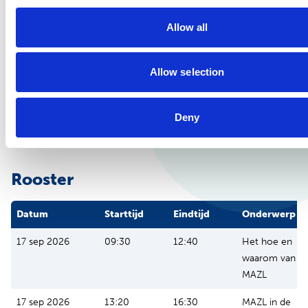
Heb je vragen?
Allow all
Wil je meer informatie over de MAZL scholing of een
aanvraag doen voor deze module binnen jouw
Allow selection
organisatie? Neem dan contact met ons op!
mazl@nspoh.nl
Deny
030 810 05 00
Rooster
Datum
Starttijd
Eindtijd
Onderwerp
17 sep 2026
09:30
12:40
Het hoe en
waarom van
MAZL
17 sep 2026
13:20
16:30
MAZL in de