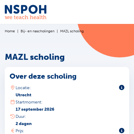
Ga naar de inhoud
Home
Bij- en nascholingen
MAZL scholing
MAZL scholing
Over deze scholing
Toeli
Locatie:
Utrecht
Startmoment:
17 september 2026
Duur:
2 dagen
Toeli
Prijs: