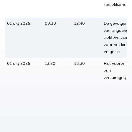
spreekkamer
01 okt 2026
09:30
12:40
De gevolgen
van langdurig
ziekteverzuim
voor het kind
en gezin
01 okt 2026
13:20
16:30
Het voeren va
een
verzuimgespre