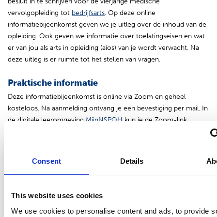
besluit in te schrijven voor de vierjarige medische
vervolgopleiding tot
bedrijfsarts
. Op deze online
informatiebijeenkomst geven we je uitleg over de inhoud van de
opleiding. Ook geven we informatie over toelatingseisen en wat
er van jou als arts in opleiding (aios) van je wordt verwacht. Na
deze uitleg is er ruimte tot het stellen van vragen.
Praktische informatie
Deze informatiebijeenkomst is online via Zoom en geheel
kosteloos. Na aanmelding ontvang je een bevestiging per mail. In
de digitale leeromgeving
MijnNSPOH
kun je de Zoom-link
vinden.
Mocht je van te voren vragen hebben, laat het ons dan vooral
Consent
Details
Ab
weten via
bg@nspoh.nl
.
Programma
This website uses cookies
16:00 uur – 16:30 uur: voorlichting over de opleiding tot
We use cookies to personalise content and ads, to provide s
bedrijfsarts