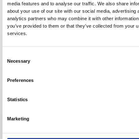
media features and to analyse our traffic. We also share info
16:30 uur – 17:00 uur: gelegenheid tot het stellen van
about your use of our site with our social media, advertising 
vragen
analytics partners who may combine it with other information
you’ve provided to them or that they’ve collected from your us
Hopelijk tot dan!
services.
Rooster
Consent
Necessary
Selection
Datum
Starttijd
Eindtijd
Onderwerp
06 okt 2026
16:00
17:00
Informatiebije
Preferences
opleiding bedrij
Statistics
Marketing