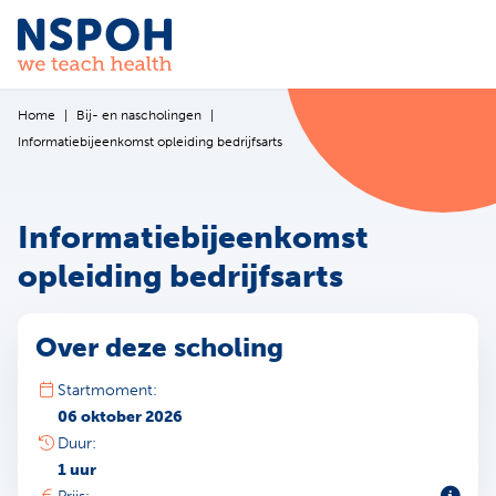
Ga naar de inhoud
Home
Bij- en nascholingen
Informatiebijeenkomst opleiding bedrijfsarts
Informatiebijeenkomst
opleiding bedrijfsarts
Over deze scholing
Startmoment:
06 oktober 2026
Duur:
1 uur
Toeli