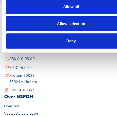
Allow all
Allow selection
Contact
Deny
Churchilllaan 11, 10e etage
3527 GV Utrecht
030 810 05 00
info@nspoh.nl
Postbus 20022
3502 LA Utrecht
KVK: 30162193
Over NSPOH
Over ons
Veelgestelde vragen