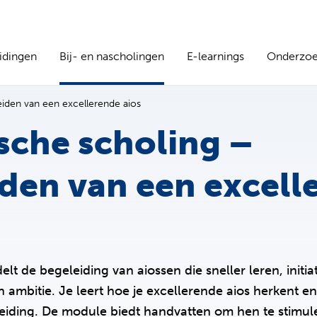
idingen
Bij- en nascholingen
E-learnings
Onderzo
eiden van een excellerende aios
sche scholing –
den van een excell
t de begeleiding van aiossen die sneller leren, initia
n ambitie. Je leert hoe je excellerende aios herkent 
eiding. De module biedt handvatten om hen te stimu