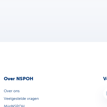
Over NSPOH
V
Over ons
Li
Veelgestelde vragen
MijnNSPOH