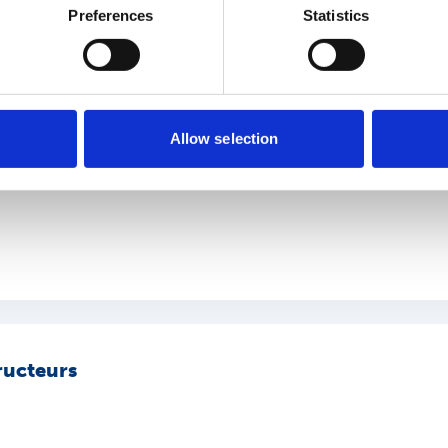
Preferences
Statistics
oor supervisoren van aios BG
Allow selection
ructeurs