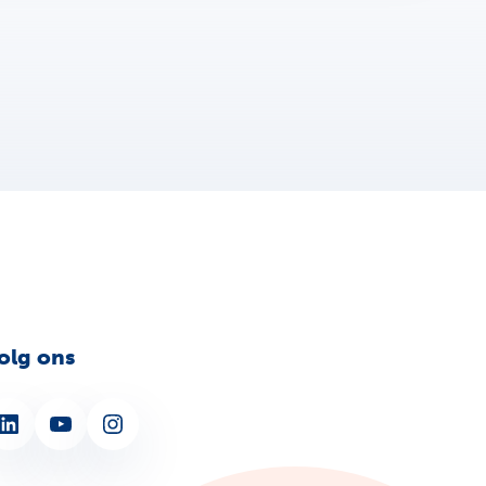
olg ons
nkedIn
YouTube
Instagram