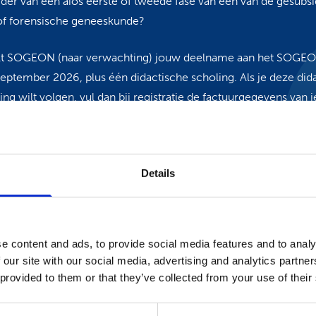
eider van een aios eerste of tweede fase van één van de gesubs
f forensische geneeskunde?
alt SOGEON (naar verwachting) jouw deelname aan het SOGE
eptember 2026, plus één didactische scholing. Als je deze did
ng wilt volgen, vul dan bij registratie de factuurgegevens van 
rreferentie ‘SOGEON’. Er worden dan geen kosten in rekening
nderwijs.
Details
e content and ads, to provide social media features and to analy
ers – van Pesch
 our site with our social media, advertising and analytics partn
cent, Reflaction.
 provided to them or that they’ve collected from your use of their