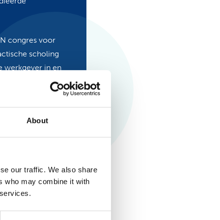
idieerde
ON congres voor
actische scholing
je werkgever in en
 gebracht voor jouw
About
se our traffic. We also share
ers who may combine it with
 services.