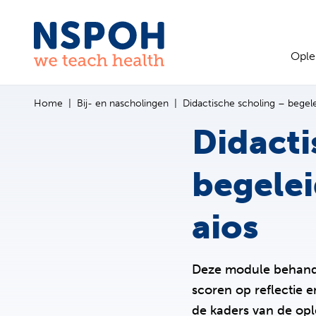
Ga naar de inhoud
Ople
Home
Bij- en nascholingen
Didactische scholing – begel
Didacti
begelei
aios
Deze module behandel
scoren op reflectie e
de kaders van de opl