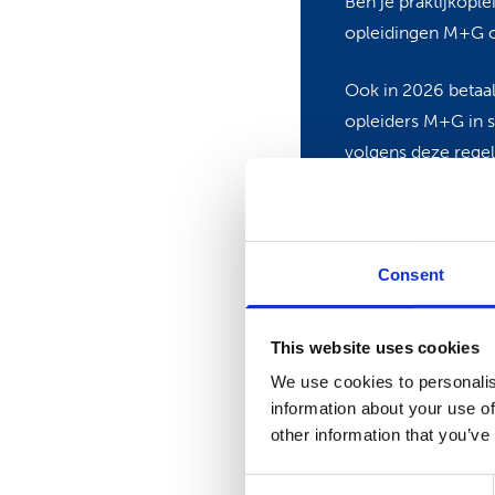
Ben je praktijkopl
opleidingen M+G o
Ook in 2026 beta
opleiders M+G in s
volgens deze regeli
vermeld bij factuu
deelname aan dit o
Consent
Docent
This website uses cookies
We use cookies to personalis
Drs. Myriam Gijsb
information about your use of
Zelfstandig trainer en do
other information that you’ve
Consent