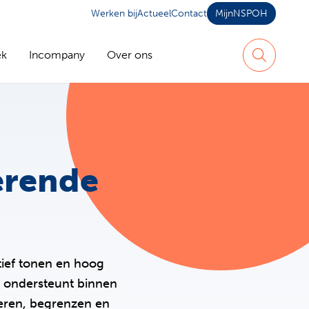
Werken bij
Actueel
Contact
MijnNSPOH
ek
Incompany
Over ons
Zoeken
erende
tief tonen en hoog
en ondersteunt binnen
leren, begrenzen en