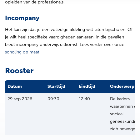
opleiden van de professionals.
Incompany
Het kan zijn dat je een volledige afdeling wilt laten bijscholen. Of
je wilt heel specifieke vaardigheden aanleren. In die gevallen
biedt incompany onderwijs uitkomst. Lees verder over onze
(opent in nieuw tabblad)
scholing op maat
.
Rooster
Datum
Starttijd
Eindtijd
Onderwerp
29 sep 2026
09:30
12:40
De kaders
waarbinnen de
sociaal
geneeskundig
zich bewegen