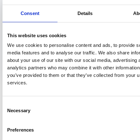
de relevante wet- en regelgeving uit
Consent
Details
Ab
de Participatiewet benoemen
uitleggen wat jouw rol als medisch adviseur is ten
behoeve van de participatiewet
This website uses cookies
medisch advies geven in het kader van bijzondere
We use cookies to personalise content and ads, to provide s
bijstand
media features and to analyse our traffic. We also share info
voortbouwen op actualiteiten en laatste
about your use of our site with our social media, advertising 
ontwikkelingen in het veld
analytics partners who may combine it with other information
you’ve provided to them or that they’ve collected from your us
services.
Voor wie?
Artsen werkzaam binnen publieke gezondheid.
Consent
Deze module is ook geschikt voor artsen en andere
Necessary
Selection
zorgprofessionals (bijv. bedrijfsartsen, huisartsen, specialisten
ouderengeneeskunde e.d.) die zich willen verdiepen in de
publieke gezondheid.
Preferences