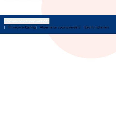
Cookievoorkeuren wijzigen
Privacyverklaring
Algemene voorwaarden
Klacht indienen