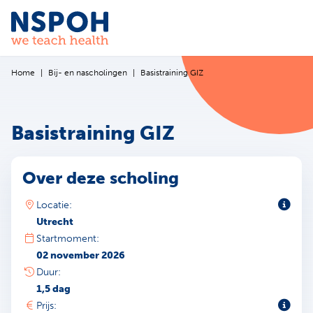
Ga naar de inhoud
Home
Bij- en nascholingen
Basistraining GIZ
Basistraining GIZ
Over deze scholing
Toeli
Locatie:
Utrecht
Startmoment:
02 november 2026
Duur:
1,5 dag
Toeli
Prijs: