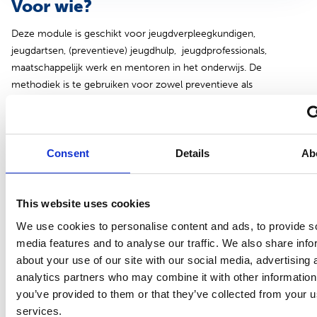
Voor wie?
Deze module is geschikt voor jeugdverpleegkundigen,
jeugdartsen, (preventieve) jeugdhulp, jeugdprofessionals,
maatschappelijk werk en mentoren in het onderwijs. De
methodiek is te gebruiken voor zowel preventieve als
aanvullende zorg.
Er is een aparte GIZ-basistraining beschikbaar voor Kansrijke Start
professionals die werken met het jonge kind (kraamzorg,
Consent
Details
Ab
verloskundigen, kinderopvang, gynaecologen etc.). Heb je
interesse in deze scholing? Mail dan naar
giz@ncj.nl
.
This website uses cookies
Toelatingseisen
We use cookies to personalise content and ads, to provide s
Alle professionals uit het brede sociale jeugddomein met hbo
media features and to analyse our traffic. We also share info
werk- en denkniveau kunnen de Basistraining GIZ volgen.
about your use of our site with our social media, advertising 
analytics partners who may combine it with other information
De organisatie waar je werkt heeft een licentieovereenkomst
you’ve provided to them or that they’ve collected from your us
met het NCJ afgesloten. Benieuwd of jouw organisatie zo’n
services.