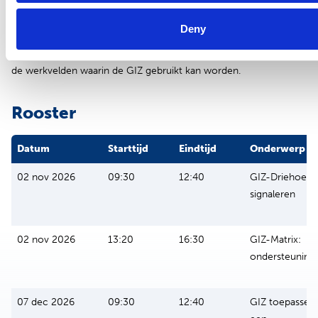
ouders, zodat alle kinderen dezelfde kansen krijgen”.
Deny
Alle trainingen worden gegeven door gecertificeerde GIZ-
trainers. Zij hebben veel werkervaring met de GIZ-methodiek en
de werkvelden waarin de GIZ gebruikt kan worden.
Rooster
Datum
Starttijd
Eindtijd
Onderwerp
02 nov 2026
09:30
12:40
GIZ-Driehoek:
signaleren
02 nov 2026
13:20
16:30
GIZ-Matrix:
ondersteuning
07 dec 2026
09:30
12:40
GIZ toepassen 