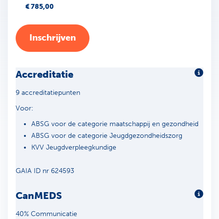
€ 785,00
Inschrijven
Accreditatie
Meer 
9 accreditatiepunten
Voor:
ABSG voor de categorie maatschappij en gezondheid
ABSG voor de categorie Jeugdgezondheidszorg
KVV Jeugdverpleegkundige
GAIA ID nr 624593
CanMEDS
Meer
40% Communicatie