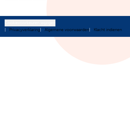
Cookievoorkeuren wijzigen
Privacyverklaring
Algemene voorwaarden
Klacht indienen