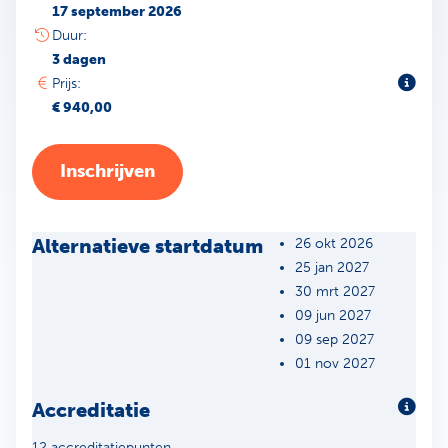
17 september 2026
Duur:
3 dagen
Toeli
Prijs:
€ 940,00
Inschrijven
Alternatieve startdatum
26 okt 2026
25 jan 2027
30 mrt 2027
09 jun 2027
09 sep 2027
01 nov 2027
Accreditatie
Meer 
12 accreditatiepunten