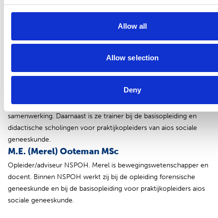
voor aios en voor opleiders.
N.A. (Nathalie) Leeuwenburgh
Allow all
Arts M+G/jeugdgezondheid, instituutsopleider TNO,
hoofdopleider GGD Hollands Midden. Docent bij de
basisopleiding voor praktijkopleiders aios sociale geneeskunde.
Allow selection
M. (Myriam) Gijsbers-van Pesch
Deny
Vanuit haar bedrijf Reflaction verzorgt zij bij de NSPOH allerlei
modules, bijvoorbeeld over leiderschap, veranderkunde en
samenwerking. Daarnaast is ze trainer bij de basisopleiding en
didactische scholingen voor praktijkopleiders van aios sociale
geneeskunde.
M.E. (Merel) Ooteman MSc
Opleider/adviseur NSPOH. Merel is bewegingswetenschapper en
docent. Binnen NSPOH werkt zij bij de opleiding forensische
geneeskunde en bij de basisopleiding voor praktijkopleiders aios
sociale geneeskunde.