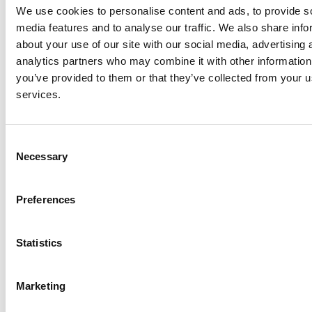
We use cookies to personalise content and ads, to provide s
Toelatingseis
media features and to analyse our traffic. We also share info
about your use of our site with our social media, advertising 
Uitgangspunt is dat je een goede, ervaren professional bent. Je
analytics partners who may combine it with other information
werkt tenminste 2 dagen per week als uitvoerend bedrijfsarts,
you’ve provided to them or that they’ve collected from your us
verzekeringsarts of (profiel) arts M&G. De randvoorwaarden in de
services.
organisatie (tijd, akkoord werkgever) moeten zodanig zijn dat het
voor jou mogelijk is deze training af te ronden. Om
praktijkopleider te worden, ben je minimaal 3 jaar geregistreerd
Consent
als bedrijfsarts, verzekeringsarts, arts maatschappij en gezondheid
Necessary
Selection
of minimaal 3 jaar geregistreerd in één van de profielen van
maatschappij en gezondheid en ga je voordat je aan deel 2 van
deze basisopleiding begint een aios begeleiden.
Preferences
Docenten
Statistics
N.J.Th. (Col) Prevoo
Marketing
Psycholoog, zelfstandig trainer bij Klotz, Schouten en Prevoo,
opleider/adviseur NSPOH. Als docent betrokken bij opleidingen