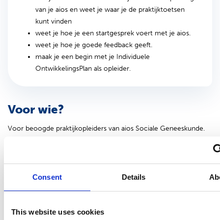
van je aios en weet je waar je de praktijktoetsen
kunt vinden
weet je hoe je een startgesprek voert met je aios.
weet je hoe je goede feedback geeft.
maak je een begin met je Individuele
OntwikkelingsPlan als opleider.
Voor wie?
Voor beoogde praktijkopleiders van aios Sociale Geneeskunde.
Ben je opleider in een opleidingsinstelling waar de aios in dienst is
van de SBOH (Landelijk Werkgeverschap M+G)? Dan worden er
voor jouw deelname aan dit onderwijs geen kosten in rekening
Consent
Details
Ab
gebracht. We verzoeken je dan bij factuurgegevens de naam van
jouw opleidingsinstelling plus ‘SBOH’ te vermelden. We kunnen
dit dan in orde maken.
This website uses cookies