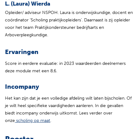
L
. (Laura) Wierda
Opleider/ adviseur NSPOH. Laura is onderwijskundige, docent en
coördinator ‘Scholing praktijkopleiders’. Daarnaast is zij opleider
voor het team Praktijkondersteuner bedrijfsarts en
Arboverpleegkundige.
Ervaringen
Score in eerdere evaluatie: in 2023 waardeerden deelnemers
deze module met een 8,6.
Incompany
Het kan zijn dat je een volledige afdeling wilt laten bijscholen. Of
je wilt heel specifieke vaardigheden aanleren. In die gevallen
biedt incompany onderwijs uitkomst. Lees verder over
(opent in nieuw tabblad)
onze
scholing op maat
.
Rooster