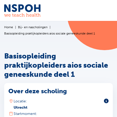
Ga naar de inhoud
Home
Bij- en nascholingen
Basisopleiding praktijkopleiders aios sociale geneeskunde deel 1
Basisopleiding
praktijkopleiders aios sociale
geneeskunde deel 1
Over deze scholing
Toeli
Locatie:
Utrecht
Startmoment: