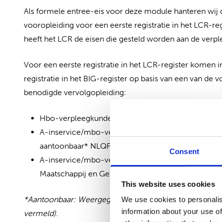
Als formele entree-eis voor deze module hanteren wij d
vooropleiding voor een eerste registratie in het LCR-reg
heeft het LCR de eisen die gesteld worden aan de verp
Voor een eerste registratie in het LCR-register komen
registratie in het BIG-register op basis van een van de
benodigde vervolgopleiding:
Hbo-verpleegkunde
A-inservice/mbo-verpleegkunde niveau 4 aangevul
aantoonbaar* NLQF6 of hbo-bachelor of post-hbo 
Consent
A-inservice/mbo-verpleegkunde niveau 4 aangevul
Maatschappij en Gezondheid/Maatschappelijke Ge
This website uses cookies
*Aantoonbaar: Weergegeven op het diploma/getuigschrif
We use cookies to personalis
information about your use of
vermeld).