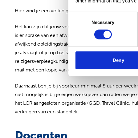
other information that you’ve
Hier vind je een volledig overzicht van
de voorwaarden v
Consent
Necessary
Selection
Het kan zijn dat jouw verpleegkundige voor- en/of verv
is er sprake van een afwijkend opleidingstraject. NSPOH
afwijkend opleidingstraject in aanmerking komt voor een
je afvraagt of je op basis van door jouw afgeronde ople
Deny
reizigersverpleegkundige bij het LCR, neem dan contac
mail met een kopie van de betreffende diploma’s naar:
Daarnaast ben je bij voorkeur minimaal 8 uur per week w
niet mogelijk is bij je eigen werkgever dan raden we je 
het LCR aangesloten organisatie (GGD, Travel Clinic, hui
verkrijgen van een stageplek.
Docenten