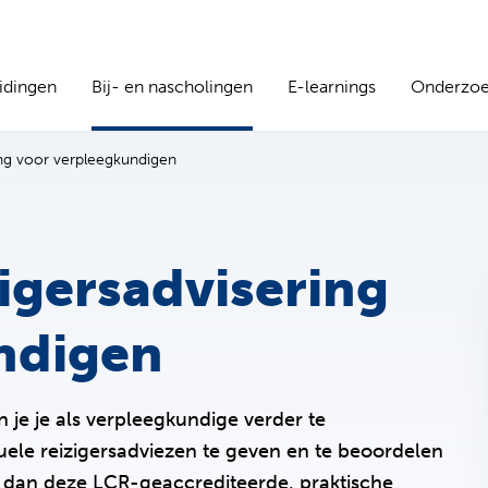
idingen
Bij- en nascholingen
E-learnings
Onderzo
ing voor verpleegkundigen
igersadvisering
ndigen
 je je als verpleegkundige verder te
iduele reizigersadviezen te geven en te beoordelen
 dan deze LCR-geaccrediteerde, praktische