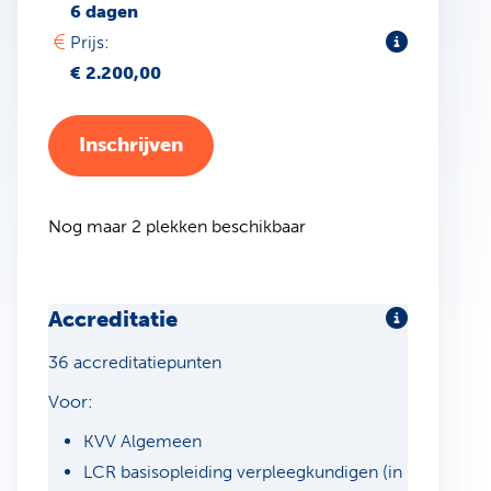
6 dagen
Toelichting
Prijs:
€ 2.200,00
Inschrijven
Nog maar 2 plekken beschikbaar
Accreditatie
Meer infor
36 accreditatiepunten
Voor:
KVV Algemeen
LCR basisopleiding verpleegkundigen (in