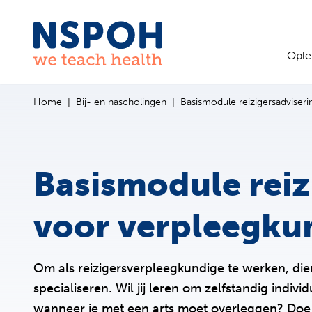
Ga naar de inhoud
Ople
Home
Bij- en nascholingen
Basismodule reizigersadviser
Basismodule reiz
voor verpleegku
Om als reizigersverpleegkundige te werken, dien
specialiseren. Wil jij leren om zelfstandig indiv
wanneer je met een arts moet overleggen? Doe