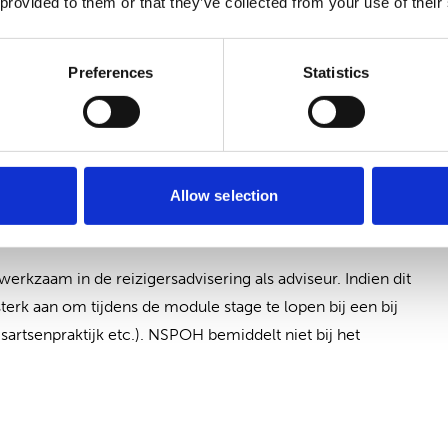
 provided to them or that they’ve collected from your use of their
(opent in nie
oor een registratie als reizigersverpleegkundige
.
Preferences
Statistics
olgopleiding hierboven niet genoemd wordt. In dat geval
 kan geen uitspraken doen of je op basis van een
 LCR-registratie als reizigersverpleegkundige. Indien je
idingen in aanmerking komt voor een registratie als
Allow selection
t op met het LCR. Stuur hiervoor ruim van tevoren een e-
registratie@lcr.nl
.
erkzaam in de reizigersadvisering als adviseur. Indien dit
sterk aan om tijdens de module stage te lopen bij een bij
sartsenpraktijk etc.). NSPOH bemiddelt niet bij het