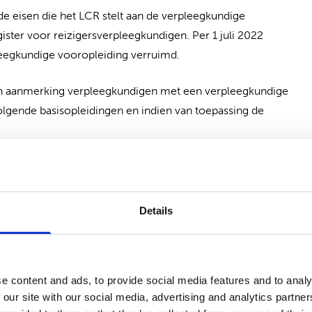
e eisen die het LCR stelt aan de verpleegkundige
ister voor reizigersverpleegkundigen. Per 1 juli 2022
leegkundige vooropleiding verruimd.
 in aanmerking verpleegkundigen met een verpleegkundige
 volgende basisopleidingen en indien van toepassing de
d met een verpleegkundige vervolgopleiding op
niveau.
Details
d met een vervolgopleiding Verpleegkundige
zondheidszorg (M&G of MGZ), zowel profiel AGZ als JGZ
t/certificaat (de term NLQF6, hbo of bachelor staat
e content and ads, to provide social media features and to analy
 our site with our social media, advertising and analytics partn