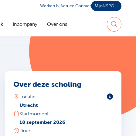
Werken bij
Actueel
Contact
MijnNSPOH
ek
Incompany
Over ons
Zoeken
Over deze scholing
Toelichting
Locatie:
Utrecht
Startmoment:
18 september 2026
Duur: