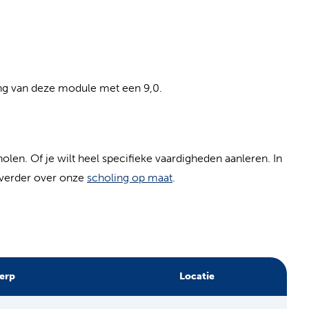
ng van deze module met een 9,0.
cholen. Of je wilt heel specifieke vaardigheden aanleren. In
(opent in nieuw tabblad)
 verder over onze
scholing op maat
.
erp
Locatie