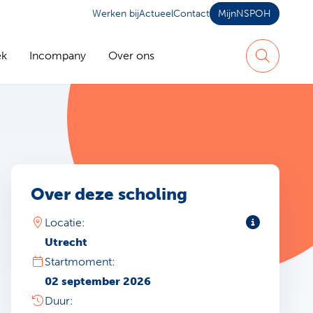
Werken bij
Actueel
Contact
MijnNSPOH
ek
Incompany
Over ons
Zoeken
Over deze scholing
Toelichting
Locatie:
Utrecht
Startmoment:
02 september 2026
Duur: