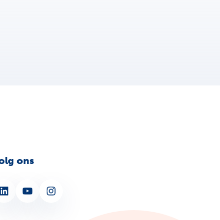
olg ons
nkedIn
YouTube
Instagram