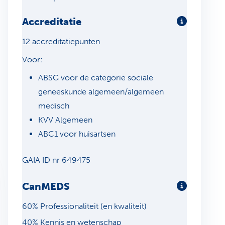
Accreditatie
Meer infor
12 accreditatiepunten
Voor:
ABSG voor de categorie sociale
geneeskunde algemeen/algemeen
medisch
KVV Algemeen
ABC1 voor huisartsen
GAIA ID nr 649475
CanMEDS
Meer info
60% Professionaliteit (en kwaliteit)
40% Kennis en wetenschap