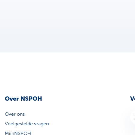
Over NSPOH
V
Over ons
Li
Veelgestelde vragen
MijnNSPOH