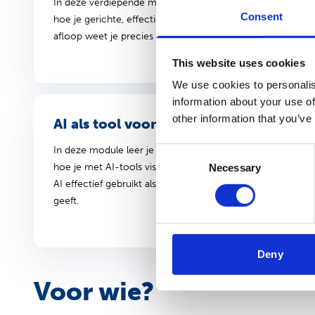
In deze verdiepende module leer je hoe je generatieve AI
Consent
hoe je gerichte, effectieve opdrachten formuleert en hoe je
afloop weet je precies hoe je AI inzet als slimme assisten
This website uses cookies
We use cookies to personalis
information about your use of
other information that you’ve
AI als tool voor sterke presentaties
In deze module leer je hoe je AI inzet om professionele en
Consent
hoe je met AI-tools visuals genereert en verbetert, maar 
Necessary
Selection
AI effectief gebruikt als assistent die jouw slides inhoudeli
geeft.
Deny
Voor wie?