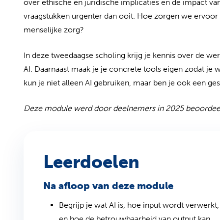
over ethische en juridische implicaties en de impact va
vraagstukken urgenter dan ooit. Hoe zorgen we ervoor d
menselijke zorg?
In deze tweedaagse scholing krijg je kennis over de w
AI. Daarnaast maak je je concrete tools eigen zodat je w
kun je niet alleen AI gebruiken, maar ben je ook een ge
Deze module werd door deelnemers in 2025 beoordeel
Leerdoelen
Na afloop van deze module
Begrijp je wat AI is, hoe input wordt verwerkt,
en hoe de betrouwbaarheid van output kan