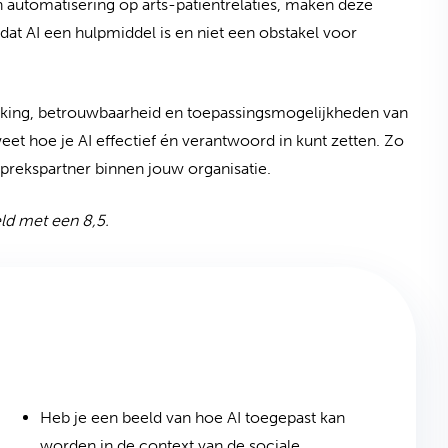
n automatisering op arts-patiëntrelaties, maken deze
at AI een hulpmiddel is en niet een obstakel voor
erking, betrouwbaarheid en toepassingsmogelijkheden van
eet hoe je AI effectief én verantwoord in kunt zetten. Zo
sprekspartner binnen jouw organisatie.
d met een 8,5.
Heb je een beeld van hoe AI toegepast kan
worden in de context van de sociale