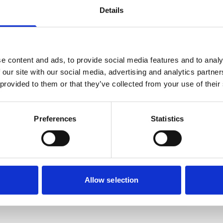
 optimaal aanstuurt met doelgerichte prompts. Je ontdekt
Details
 meer kwaliteit, diepgang en relevantie uit AI haalt. Na
t zodat deze het beste voor jou werkt.
e content and ads, to provide social media features and to analy
 our site with our social media, advertising and analytics partn
 provided to them or that they’ve collected from your use of their
 visueel sterke presentaties te maken. Je ontdekt niet alleen
ook waar de grenzen van AI liggen. Na afloop weet je hoe je
Preferences
Statistics
jk én visueel versterkt — zonder dat je de regie uit handen
Allow selection