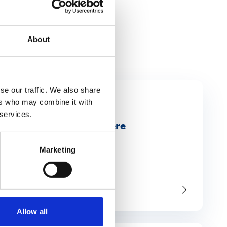
About
se our traffic. We also share
ers who may combine it with
 services.
 verzuim, voor een kortere
Marketing
ng. Het eerder inzetten van...
Allow all