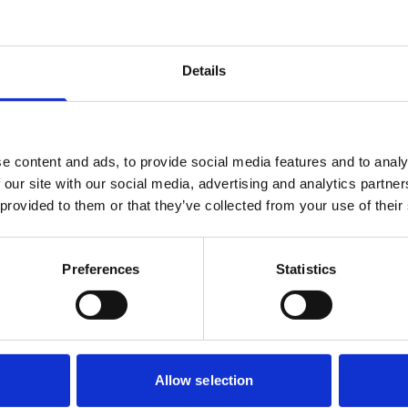
Details
e content and ads, to provide social media features and to analy
 our site with our social media, advertising and analytics partn
 provided to them or that they’ve collected from your use of their
n bedrijfsarts, bij medewerkers met psychisch
Preferences
Statistics
van psychische klachten een toenemend probleem binnen de werkomgevi
Allow selection