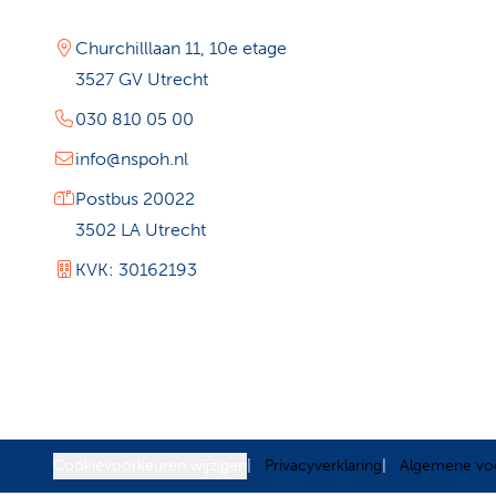
Churchilllaan 11, 10e etage
3527 GV Utrecht
030 810 05 00
info@nspoh.nl
Postbus 20022
3502 LA Utrecht
KVK: 30162193
Cookievoorkeuren wijzigen
Privacyverklaring
Algemene vo