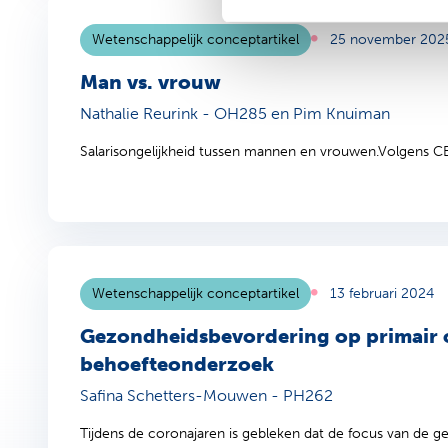
Wetenschappelijk conceptartikel
25 november 202
Man vs. vrouw
Nathalie Reurink - OH285 en Pim Knuiman
Salarisongelijkheid tussen mannen en vrouwen.Volgens CBS
Wetenschappelijk conceptartikel
13 februari 2024
Gezondheidsbevordering op primair o
behoefteonderzoek
Safina Schetters-Mouwen - PH262
Tijdens de coronajaren is gebleken dat de focus van de g