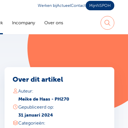
Werken bij
Actueel
Contact
MijnNSPOH
ek
Incompany
Over ons
Zoeken
Over dit artikel
Auteur:
Meike de Haas - PH270
Gepubliceerd op:
31 januari 2024
Categorieën: