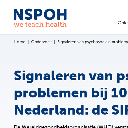
Ga naar de inhoud
Ople
Home
Onderzoek
Signaleren van psychosociale problemen
Signaleren van p
problemen bij 10-
Nederland: de SI
De Wereldgezondheidsorganisatie (WHO) versta