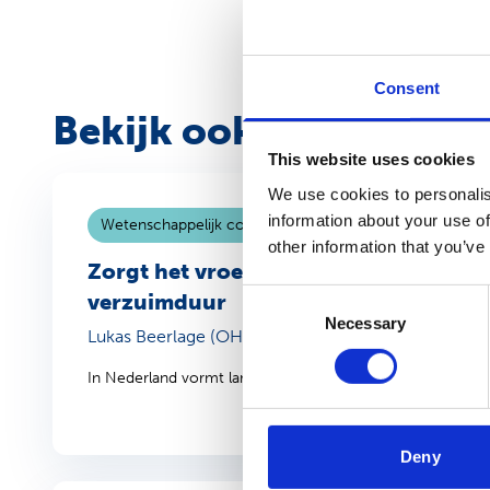
Consent
Bekijk ook
This website uses cookies
We use cookies to personalis
information about your use of
Wetenschappelijk conceptartikel
5 december 2025
other information that you’ve
Zorgt het vroegtijdig inzetten van ee
Consent
verzuimduur
Necessary
Selection
Lukas Beerlage (OH359)
In Nederland vormt langdurig ziekteverzuim als gevolg 
Deny