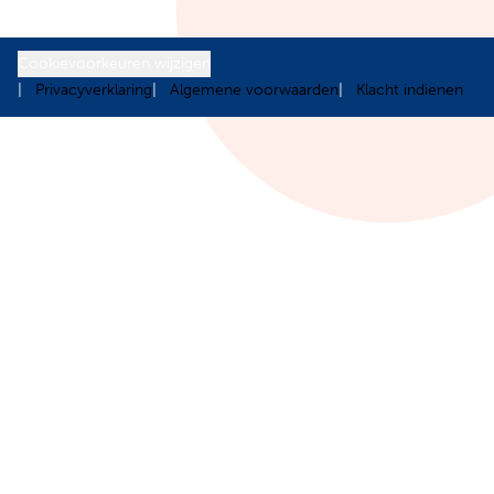
Cookievoorkeuren wijzigen
Privacyverklaring
Algemene voorwaarden
Klacht indienen