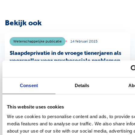
Bekijk ook
Wetenschappelijke publicatie
14 februari 2023
Slaapdeprivatie in de vroege tienerjaren als
voorspeller voor psychosociale problemen
op 15- tot 16-jarige leeftijd bij Nederlandse
jongeren
Veronique van Ham-Borawitz - PH171
Consent
Details
Ab
Samenvatting Achtergrond: Er is onderzocht of slaapdeprivatie bij
Nederlandse kinderen van 11 tot 12 jaar kan voorspellen of er op 15-...
This website uses cookies
We use cookies to personalise content and ads, to provide s
media features and to analyse our traffic. We also share info
Wetenschappelijke publicatie
15 april 2020
about your use of our site with our social media, advertising 