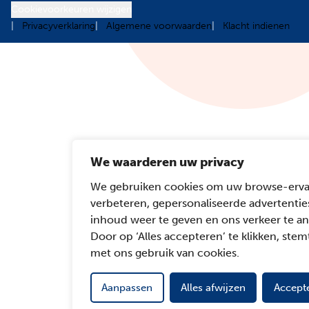
Cookievoorkeuren wijzigen
Privacyverklaring
Algemene voorwaarden
Klacht indienen
We waarderen uw privacy
We gebruiken cookies om uw browse-erva
verbeteren, gepersonaliseerde advertentie
inhoud weer te geven en ons verkeer te an
Door op ‘Alles accepteren’ te klikken, stemt
met ons gebruik van cookies.
Aanpassen
Alles afwijzen
Accepte