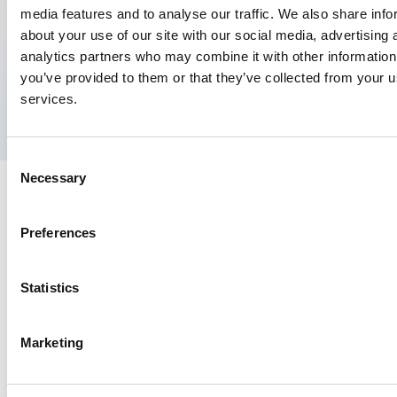
(opent in nieuw tabblad)
media features and to analyse our traffic. We also share info
about your use of our site with our social media, advertising 
analytics partners who may combine it with other information
you’ve provided to them or that they’ve collected from your us
services.
Consent
Necessary
Selection
Preferences
Contact
Statistics
Churchilllaan 11, 10e etage
3527 GV Utrecht
Marketing
030 810 05 00
info@nspoh.nl