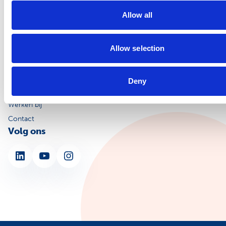
Postbus 20022
Allow all
3502 LA Utrecht
KVK: 30162193
Over NSPOH
Allow selection
Over ons
Veelgestelde vragen
Deny
MijnNSPOH
Werken bij
Contact
Volg ons
LinkedIn
YouTube
Instagram