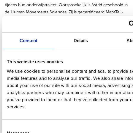
tijdens hun onderwijstraject. Oorspronkelijk is Astrid geschoold in
de Human Movements Sciences. Zij is gecertificeerd MapsTell-
trainer.
Incompany
Consent
Details
Ab
Het kan zijn dat je een volledige afdeling wilt laten bijscholen. Of
je wilt heel specifieke vaardigheden aanleren. In die gevallen
biedt incompany onderwijs uitkomst. Lees verder over
This website uses cookies
(opent in nieuw tabblad)
onze
scholing op maat
We use cookies to personalise content and ads, to provide s
media features and to analyse our traffic. We also share info
about your use of our site with our social media, advertising 
Bekijk ook
analytics partners who may combine it with other information
you’ve provided to them or that they’ve collected from your us
Training begeleidingsvaardigheden voor
services.
supervisoren van aios BG
Utrecht
Consent
08 september 2025