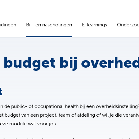
idingen
Bij- en nascholingen
E-learnings
Onderzo
 budget bij overhe
t
 in de public- of occupational health bij een overheidsinstelling
t budget van een project, team of afdeling of wil je die verant
deze module wat voor jou.