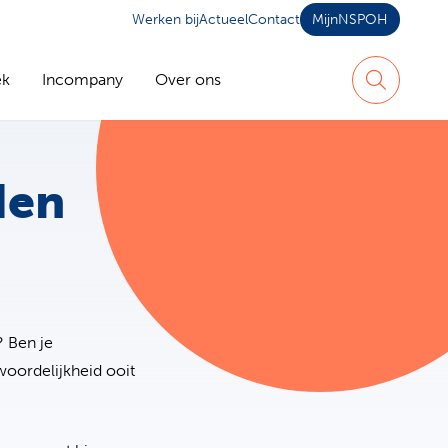
Werken bij
Actueel
Contact
MijnNSPOH
ek
Incompany
Over ons
Zoeken
den
? Ben je
woordelijkheid ooit