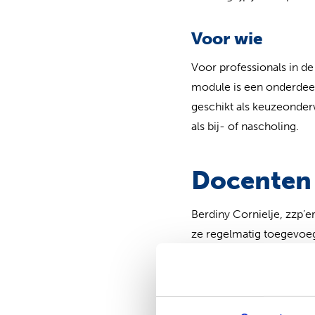
Voor wie
Voor professionals in de
module is een onderdeel
geschikt als keuzeonder
als bij- of nascholing.
Docenten
Berdiny Cornielje, zzp’e
ze regelmatig toegevoeg
verzorgt zij cursussen e
Toelating