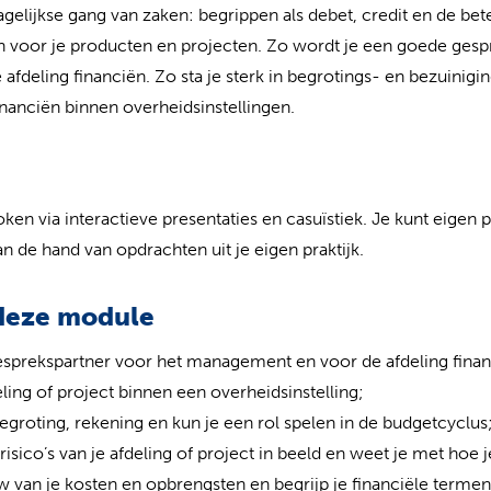
agelijkse gang van zaken: begrippen als debet, credit en de bete
en voor je producten en projecten. Zo wordt je een goede gesp
deling financiën. Zo sta je sterk in begrotings- en bezuinigi
inanciën binnen overheidsinstellingen.
ken via interactieve presentaties en casuïstiek. Je kunt eigen p
 de hand van opdrachten uit je eigen praktijk.
 deze module
sprekspartner voor het management en voor de afdeling financ
eling of project binnen een overheidsinstelling;
 begroting, rekening en kun je een rol spelen in de budgetcyclus
 risico’s van je afdeling of project in beeld en weet je met hoe 
w van je kosten en opbrengsten en begrijp je financiële termen