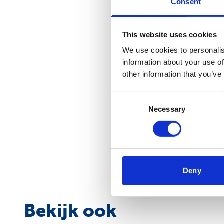
Consent
Academisch denk- en wer
This website uses cookies
We use cookies to personalis
Ervaringe
information about your use of
other information that you’ve
In 2023 waardeerden dee
toegespitst op de werkg
Consent
Necessary
Selection
Incompany
Het kan zijn dat je een v
In die gevallen biedt i
Deny
Bekijk ook