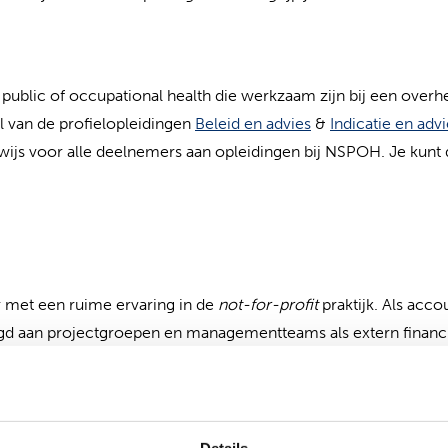
 public of occupational health die werkzaam zijn bij een overhe
 van de profielopleidingen
Beleid en advies
&
Indicatie en adv
wijs voor alle deelnemers aan opleidingen bij NSPOH. Je kun
r met een ruime ervaring in de
not-for-profit
praktijk. Als acco
d aan projectgroepen en managementteams als extern financi
n workshops voor financials en non financials zoals raadslede
seisen