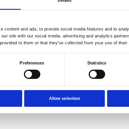
Details
kniveau uit een opleiding of werkervaring.
e content and ads, to provide social media features and to analy
n
 our site with our social media, advertising and analytics partn
 provided to them or that they’ve collected from your use of their
lnemers deze module met een 9,0. De docent wordt als passiev
evers van de deelnemers ervaren.
Preferences
Statistics
olledige afdeling wilt laten bijscholen. Of je wilt heel specifie
ncompany onderwijs uitkomst. Lees verder over onze
scholing o
Allow selection