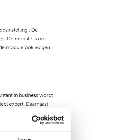
idsinstelling . De
ies
. De module is ook
t de module ook volgen
untant in business wordt
eel expert. Daarnaast
n en MT-leden.