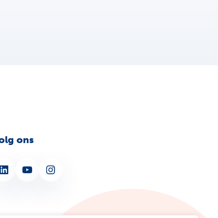
olg ons
nkedIn
YouTube
Instagram