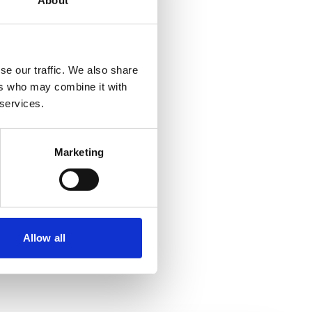
About
se our traffic. We also share
ers who may combine it with
 services.
ol en fijn en erg is
Marketing
ke vaardigheden aanleren.
(opent in nieuw tabblad)
p maat
.
Allow all