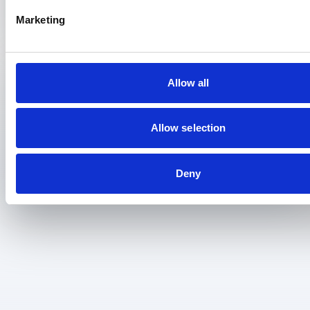
Marketing
Didactische scholing – begeleiden van een
excellerende aios
Allow all
Utrecht
18 juni 2026
Allow selection
1 dag
€ 470,00
Deny