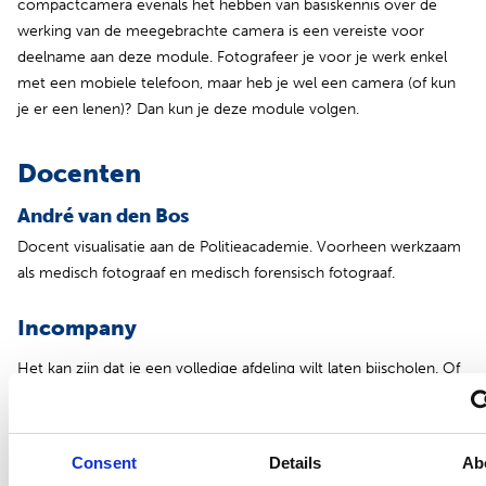
compactcamera evenals het hebben van basiskennis over de
werking van de meegebrachte camera is een vereiste voor
deelname aan deze module. Fotografeer je voor je werk enkel
met een mobiele telefoon, maar heb je wel een camera (of kun
je er een lenen)? Dan kun je deze module volgen.
Docenten
André van den Bos
Docent visualisatie aan de Politieacademie. Voorheen werkzaam
als medisch fotograaf en medisch forensisch fotograaf.
Incompany
Het kan zijn dat je een volledige afdeling wilt laten bijscholen. Of
je wilt heel specifieke vaardigheden aanleren. In die gevallen
biedt incompany onderwijs uitkomst. Lees verder over
(opent in nieuw tabblad)
onze
scholing op maat
.
Consent
Details
Ab