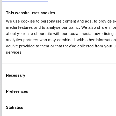
Bekijk ook
This website uses cookies
We use cookies to personalise content and ads, to provide s
Inspecteur vergunningverlening tatoeage en
media features and to analyse our traffic. We also share info
piercing
about your use of our site with our social media, advertising 
analytics partners who may combine it with other information
Utrecht
you’ve provided to them or that they’ve collected from your us
11 maart 2026
services.
2 dagen
€ 715,00
Consent
Necessary
Selection
Summer school arbeid en gezondheid 2025
Preferences
Otterlo
20 augustus 2025
3 dagen
Statistics
€ 2.076,00