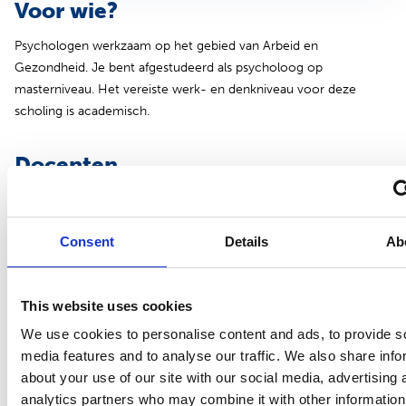
Voor wie?
Psychologen werkzaam op het gebied van Arbeid en
Gezondheid. Je bent afgestudeerd als psycholoog op
masterniveau. Het vereiste werk- en denkniveau voor deze
scholing is academisch.
Docenten
Drs. D. (Daphne) Metsemakers
Registerpsycholoog NIP A&G en registerpsycholoog NIP A&O
Consent
Details
Ab
Drs. L. (Lara) Godschalk
A&O psycholoog en DEI expert/adviseur
This website uses cookies
Incompany
We use cookies to personalise content and ads, to provide s
Het kan zijn dat je een volledige afdeling wilt laten bijscholen. Of
media features and to analyse our traffic. We also share info
je wilt heel specifieke vaardigheden aanleren. In die gevallen
about your use of our site with our social media, advertising 
biedt incompany onderwijs uitkomst. Lees verder over
analytics partners who may combine it with other information